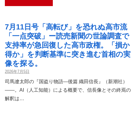
7月11日号「高転び」を恐れぬ高市流
「一点突破」ー読売新聞の世論調査で
支持率が急回復した高市政権。「損か
得か」を判断基準に突き進む首相の実
像を探る。
2026年7月5日
司馬遼太郎の『国盗り物語―後篇 織田信長』（新潮社）
――。AI（人工知能）による概要で、信長像とその終焉の
解釈は…