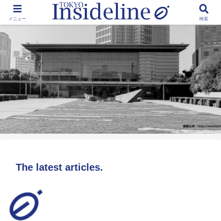
by Toshikawa Takao
メニュー
検索
The latest articles.