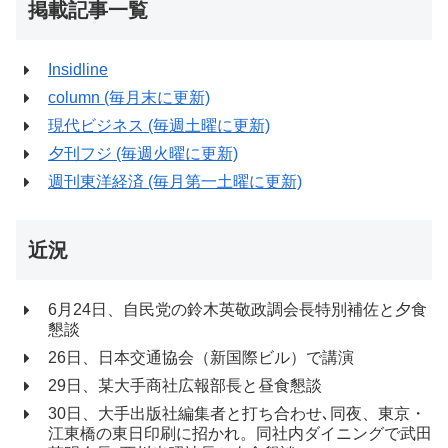
掲載記事一覧
Insidline
column (毎月末に更新)
現代ビジネス (毎週土曜に更新)
夕刊フジ (毎週火曜に更新)
週刊東洋経済 (毎月第一土曜に更新)
近況
6月24日、自民党の鈴木英敬政調会長特別補佐と夕食
懇談
26日、日本交通協会（新国際ビル）で講演
29日、某大手商社広報部長と昼食懇談
30日、大手出版社編集者と打ち合わせ､同夜、東京・
江東橋の東日印刷に招かれ。同社内ダイニングで武田