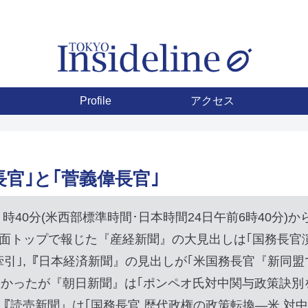
Profile
アクセス
オ長官｣と｢菅義偉長官｣
時40分(米西部標準時間･日本時間24日午前6時40分)
一面トップで報じた『産経新聞』の大見出しは｢国務長官演
牽引｣,『日本経済新聞』の見出しが｢米国務長官『新同盟
かったが『朝日新聞』は｢ポンペオ氏対中関与政策訣別を
『読売新聞』は｢国務長官,歴代政権の政策転換―米,対中