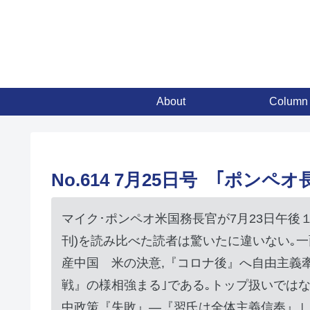
About
Column
No.614 7月25日号 ｢ポンペ
マイク･ポンペオ米国務長官が7月23日午後１
刊)を読み比べた読者は驚いたに違いない｡
産中国 米の決意,『コロナ後』へ自由主義
戦』の様相強まる｣である｡トップ扱いではな
中政策『失敗』―『習氏は全体主義信奉』｣,