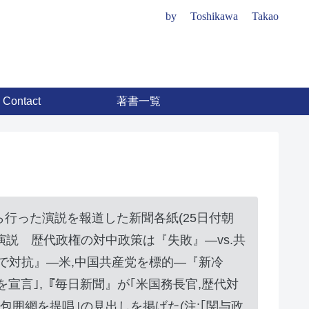
by Toshikawa Takao
Contact
著書一覧
から行った演説を報道した新聞各紙(25日付朝
説 歴代政権の対中政策は『失敗』―vs.共
で対抗』―米,中国共産党を標的―『新冷
宣言｣,『毎日新聞』が｢米国務長官,歴代対
包囲網を提唱｣の見出しを掲げた(注:｢関与政