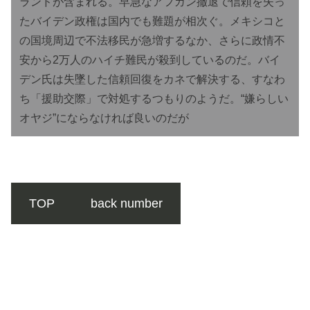
ランドが含まれる。早急なアフガン撤退で信頼を失っ
たバイデン政権は国内でも難題が相次ぐ。メキシコと
の国境周辺で不法移民が急増するなか、さらに政情不
安から2万人のハイチ難民が殺到しているのだ。バイ
デン氏は失墜した信頼回復をカネで解決する、すなわ
ち「援助交際」で対処するつもりのようだ。“嫌らしい
オヤジ”にならなければ良いのだが
TOP
back number