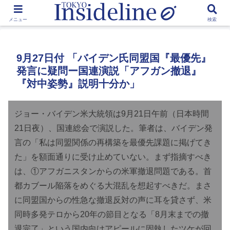
by Toshikawa Takao
メニュー
検索
9月27日付 「バイデン氏同盟国『最優先』
発言に疑問ー国連演説「アフガン撤退』
『対中姿勢』説明十分か」
ジョー・バイデン米大統領は9月21日午前（日本時間
21日夜）、国連総会で演説した。筆者は、バイデン発
言の「私は同盟関係の再構築を最優先課題に掲げてき
た」を額面通りに受け止めていない。まず指摘すべき
は、①アフガニスタンからの米軍撤退問題である。首
都カブール陥落をめぐる大混乱を想起すべきだ。まさ
に同盟国からの性急な撤退反対の声に耳を貸さず、米
同時多発テロから20年の節目となる「8月末までの撤
退完了」という国内向けアピールに固執したツケが回