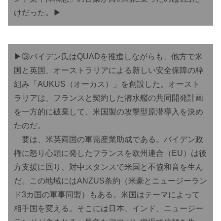
けだった。▶︎
▶︎③バイデン氏はQUADを推進しながらも、他方で米
国と英国、オーストラリアによる新しい安全保障の枠
組み「AUKUS（オーカス）」を創設した。オースト
ラリアは、フランスと契約した潜水艦の共同開発計画
を一方的に破棄して、米国製の攻撃型原潜導入を決め
たのだ。
要は、米英両国の軍需産業助成である。バイデン政
権に怒り心頭に発したフランスを欧州連合（EU）は後
方支援に回り、対中スタンスで米国と不協和音を生ん
だ。この地域にはANZUS条約（米豪とニュージーラン
ド3カ国の軍事同盟）もある。米国はテーマによって
相手国を変える。そこには日本、インド、ニュージー