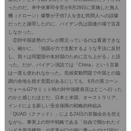
ったのだ。米中央軍司令官が8月29日に実施した無人
機（ドローン）爆撃が子供7人を含む民間人への誤爆
だったと謝罪したのに、バイデン氏は国連の場で言及
しなかった。
②対中国姿勢のブレが際立っているのは看過できな
い。確かに、「強国が力で支配するような手法に反対
し、我々は同盟国や友好国のために立ち上がる」と語
った。だが、バイデン演説では「China」という言葉
は一度も使われなかった。気候変動問題で中国との協
調の余地を残す意図があるにしても、6月の英コーン
ウォールG7サミット時の対中強硬発言はどこへ行った
のかと感じたほどだ。日本と米国、オーストラリア、
インドによる新しい安全保障の戦略的枠組み
「QUAD（クァッド）」による24日の首脳会合を控え
ながら、事実上の対中戦略である「自由で開かれたイ
ンド太平洋構想」の言葉が口の端に乗ったのは1回だ