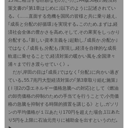
15%に相当する巨額なものだった｡A4版56枚の経済対
策文書の｢第1章はじめに｣以下のように記述されてい
る｡《……直面する危機を国民の皆様と共に乗り越え,
｢成長と分配の好循環｣を実現する｡このため,まずは,経
済社会全体の豊かさを高め,そして,その果実をしっかり
分配する｡｢新しい資本主義を｣起動し,｢成長か,分配か｣
ではなく,｢成長も,分配も｣実現し,経済を自律的な成長
軌道に乗せることで,経済対策の暖かい風を,全国津々
浦々まで行き渡らせていく》｡
だが,岸田の目は｢成長｣ではなく｢分配｣に向かい過ぎ
ている｡55.7兆円大型経済対策の｢第3章取り組む施策｣
(Ⅰ項2の③エネルギー価格急騰への対応)として《燃油
の卸売価格の抑制のための手当てを行うことで,小売価
格の急騰を抑制する時限的措置を講じる》とし,ガソリ
ンの平均価格が１㍑あたり170円を超えた場合,1㍑あた
り5円を上限に石油元売りに補助金を出すというのだ｡