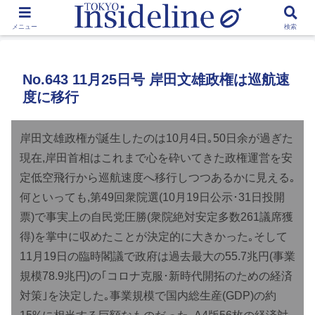
by Toshikawa Takao
メニュー
検索
No.643 11月25日号 岸田文雄政権は巡航速
度に移行
岸田文雄政権が誕生したのは10月4日｡50日余が過ぎた
現在,岸田首相はこれまで心を砕いてきた政権運営を安
定低空飛行から巡航速度へ移行しつつあるかに見える｡
何といっても,第49回衆院選(10月19日公示･31日投開
票)で事実上の自民党圧勝(衆院絶対安定多数261議席獲
得)を掌中に収めたことが決定的に大きかった｡そして
11月19日の臨時閣議で政府は過去最大の55.7兆円(事業
規模78.9兆円)の｢コロナ克服･新時代開拓のための経済
対策｣を決定した｡事業規模で国内総生産(GDP)の約