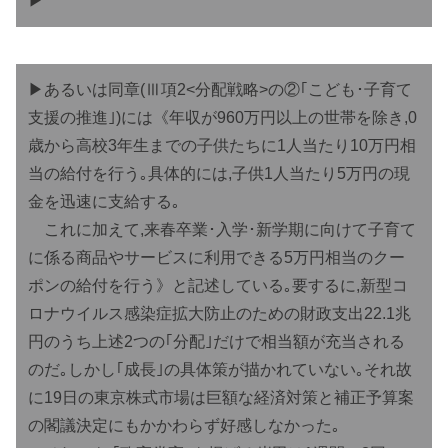
▶︎
▶︎あるいは同章(Ⅲ項2<分配戦略>の②｢こども･子育て
支援の推進｣)には《年収が960万円以上の世帯を除き,0
歳から高校3年生までの子供たちに1人当たり10万円相
当の給付を行う｡具体的には,子供1人当たり5万円の現
金を迅速に支給する｡
これに加えて,来春卒業･入学･新学期に向けて子育て
に係る商品やサービスに利用できる5万円相当のクー
ポンの給付を行う》と記述している｡要するに,新型コ
ロナウイルス感染症拡大防止のための財政支出22.1兆
円のうち上述2つの｢分配｣だけで相当額が充当される
のだ｡しかし｢成長｣の具体策が描かれていない｡それ故
に19日の東京株式市場は巨額な経済対策と補正予算案
の閣議決定にもかかわらず好感しなかった｡