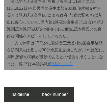
それでも,｢政高党高｣を掲げる岸田は1週間に3回
(16,18,22日)も自民党の麻生太郎副総裁,茂木敏充幹事
長と会談,脱｢政高党低｣による政府･与党の緊密さの演
出に腐心している｡党内第2派閥の麻生派(志公会)と第3
派閥茂木派(平成研)の領袖である麻生,茂木両氏との良
好な関係をアピールしているのだ｡
一方で岸田は17日夕に安倍晋三元首相の国会事務所
を訪問,2人は差しで30分余意見交換したが,それは逆に,
岸田,安倍の関係が微妙であるとの憶測を招くことにな
った
…(以下は本誌掲載)
申込はこちら
Insideline
back number