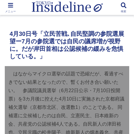
by Toshikawa Takao
メニュー
検索
4月30日号「立民苦戦､自民堅調の参院選展
望ー7月の参院選では自民の議席増が視野
に。だが岸田首相は公認候補の緩みを危惧
している。」
はなからマイクロ選挙の話題で恐縮だが、看過すべ
きでない結果となったので、暫くお付き合い願いた
い。 参議院議員選挙（6月22日公示・7月10日投開
票）を3カ月後に控えた4月10日に実施された京都府議
補欠選挙（京都市北区、改選数1）のことである。 同
補選に立候補したのは自民、立憲民主、日本維新の
会、共産党の公認候補4人である。自民新人の津田裕
也、立民元職の松井陽子、維新新人の畑本義允、共産