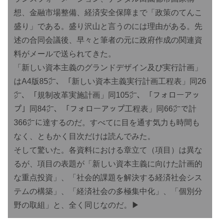
想、金融市場整備、経済安全保障まで「政策のてんこ
盛り」である。盛り沢山と言うのには理由がある。先
述の合同会議後、早々と筆者の元に政府作成の関連資
料がメールで送られてきた。
「新しい資本主義のグランドデザイン及び実行計画」
はA4版85㌻、「新しい資本主義実行計画工程表」同26
㌻、「規制改革実施計画」同105㌻、「フォローアッ
プ」同84㌻、「フォローアップ工程表」同66㌻で計
366㌻に達するのだ。すべてに目を通す気力も時間も
なく、ともかく目次だけは読んでみた。
そして驚いた。各資料における章立て（項目）は異な
るが、項目の表題が「新しい資本主義に向けた計画的
な重点投資」、「社会的課題を解決する経済社会シス
テムの構築」、「経済社会の多極集中化」、「個別分
野の取組」と、全く同じなのだ。▶︎