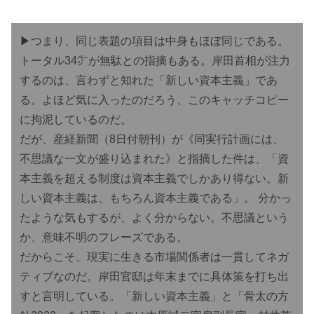
▶︎つまり、同じ表題の項目は中身もほぼ同じである。
トータル34㌻が無駄との指摘もある。岸田首相が注力
するのは、言わずと知れた「新しい資本主義」であ
る。よほど気に入ったのだろう、このキャッチコピー
に拘泥しているのだ。
だが、産経新聞（8日付朝刊）が《同実行計画には、
不思議な一文が盛り込まれた》と指摘した件は、「資
本主義を超える制度は資本主義でしかあり得ない。新
しい資本主義は、もちろん資本主義である」。 分かっ
たような気もするが、よく分からない。不思議という
か、意味不明のフレーズである。
だからこそ、現実に生きる市場関係者は一貫してネガ
ティブなのだ。岸田官邸は年末までに具体策を打ち出
すと言明している。「新しい資本主義」と「骨太の方