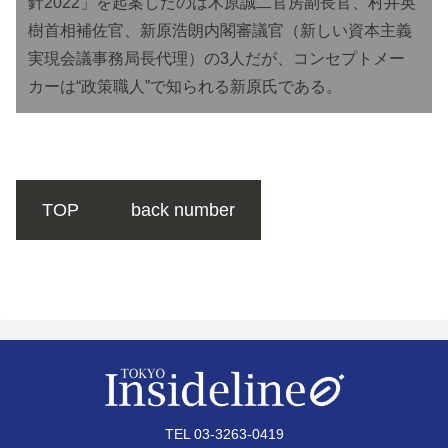
針2022」を起案したのは木原誠二官房副長官、村井英
樹首相補佐官、新原浩朗内閣審議官（新しい資本主義
実現会議事務局長代理）の3人だが、コンセプトメー
カーは“政策職人”で知られる新原氏である。
TOP
back number
TEL 03-3263-0419