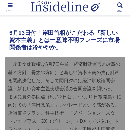
by Toshikawa Takao
メニュー
検索
6月13日付「岸田首相がこだわる『新しい
資本主義』とはー意味不明フレーズに市場
関係者は冷ややか」
岸田文雄政権は6月7日午前、経済財政運営と改革の
基本方針（骨太の方針）と新しい資本主義の実行計画
を閣議決定した。そして同日夕には経済財政諮問会
議・新しい資本主義実現会議の合同会議を開いた。
まさに夏の参院選（6月22日公示・7月10日投開票）に
向けての「岸田政策」オンパレードという感がある。
所得倍増プラン、科学技術・イノベーション、スター
トアップ育成、GX（グリーン）・DX（デジタル）ト
ランスフォーメーション、デジタル田園都市国家構