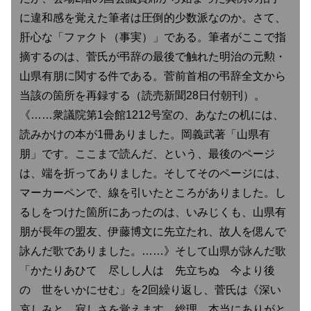
に違和感を覚えた筆者は圧倒的少数派なのか。さて、
肝心な「ファクト（事実）」である。筆者がここで指
摘するのは、菅氏が弔辞の最後で触れた明治の元勲・
山県有朋に関する件である。菅前首相の弔辞全文から
当該の箇所を再録する（読売新聞28日付朝刊）。
《……衆議院第1会館1212号室の、あなたの机には、
読みかけの本が1冊ありました。岡義武著「山県有
朋」です。ここまで読んだ、という、最後のページ
は、端を折ってありました。そしてそのページには、
マーカーペンで、線を引いたところがありました。し
るしをつけた箇所にあったのは、いみじくも、山県有
朋が長年の盟友、伊藤博文に先立たれ、故人を偲んで
詠んだ歌でありました。……》そして山県が詠んだ歌
「かたりあひて 尽しし人は 先立ちぬ 今より後
の 世をいかにせむ」を2回繰り返し、菅氏は《深い
哀しみと、寂しさを覚えます。総理、本当にありがと