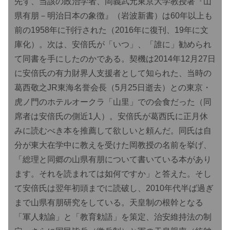
先ず、当該の政治学者、岡義武元東京大学教授著『山
県有朋－明治日本の象徴』（岩波新書）は60年以上も
前の1958年に刊行された（2016年に復刊、19年に文
庫化）。次は、安倍氏が「いつ」、「誰に」勧められ
て同書を手にしたのかである。契機は2014年12月27日
に安倍氏の有力財界人支援者として知られた、当時の
葛西敬之JR東海名誉会長（5月25日逝去）との東京・
虎ノ門のホテルオークラ「山里」での会食だった（同
席者は安倍氏の側近1人）。安倍氏が葛西氏に正月休
みに読むべき本を推薦して欲しいと頼んだ。同氏は自
分が東大在学中に教えを受けた岡教授の名前を挙げ、
「総理と同郷の山県有朋について書いている本があり
ます。それを読まれては如何ですか」と答えた。そし
て安倍氏は翌年初頭までに読破し、2010年代半ば過ぎ
まで山県有朋研究をしている。天皇制の根幹となる
「軍人勅諭」と「教育勅語」を策定、治安維持法の制