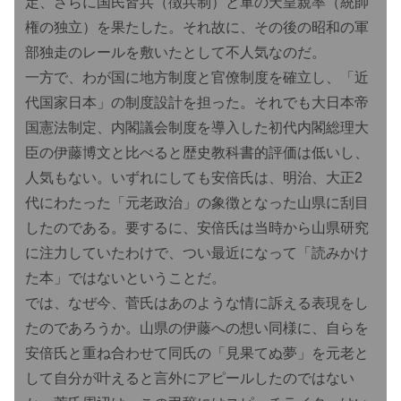
定、さらに国民皆兵（徴兵制）と軍の天皇親率（統帥
権の独立）を果たした。それ故に、その後の昭和の軍
部独走のレールを敷いたとして不人気なのだ。
一方で、わが国に地方制度と官僚制度を確立し、「近
代国家日本」の制度設計を担った。それでも大日本帝
国憲法制定、内閣議会制度を導入した初代内閣総理大
臣の伊藤博文と比べると歴史教科書的評価は低いし、
人気もない。いずれにしても安倍氏は、明治、大正2
代にわたった「元老政治」の象徴となった山県に刮目
したのである。要するに、安倍氏は当時から山県研究
に注力していたわけで、つい最近になって「読みかけ
た本」ではないということだ。
では、なぜ今、菅氏はあのような情に訴える表現をし
たのであろうか。山県の伊藤への想い同様に、自らを
安倍氏と重ね合わせて同氏の「見果てぬ夢」を元老と
して自分が叶えると言外にアピールしたのではない