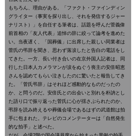
もちろん、理由がある。「ファクト・ファインディン
グライター（事実を探り出し、それを発信するジャー
ナリスト）」を自任する筆者は、話題を呼んだ菅義偉
前首相の「友人代表」追悼の辞に絞って論考を進めた
い。当夜遅く、「国葬儀」に出席した親しい同業者は
菅氏の弔辞を聞き、思わず落涙したと告白の電話をし
てきた。一方、長い付き合いの在京外国人記者は、同
行した日本人カメラマンが涙をぬぐう喪主の安倍昭恵
さんを認めてもらい泣きしたのに驚いたと報告してき
た。「菅氏弔辞」はそれほど感動的なものだったの
か、と問うのだ。安倍氏との出会いと別れを朴訥とし
た語り口で振り返った菅氏に心が揺さぶられたのか、
弔辞を読み終えるや葬儀会場であるはずの武道館は拍
手に包まれた。テレビのコメンテーターは「自然発生
的な拍手」と述べた。
だが、会場2階の国会議員席から始まった異例の拍手