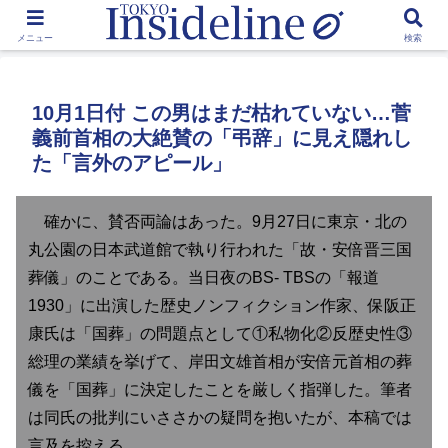
by Toshikawa Takao
メニュー
検索
10月1日付 この男はまだ枯れていない…菅
義前首相の大絶賛の「弔辞」に見え隠れし
た「言外のアピール」
確かに、賛否両論はあった。9月27日に東京・北の
丸公園の日本武道館で執り行われた「故・安倍晋三国
葬儀」のことである。当日夜のBS- TBSの「報道
1930」に出演した歴史ノンフィクション作家、保阪正
康氏は「国葬」の問題点として①私物化②反歴史性③
総理の業績を挙げて、岸田文雄首相が安倍元首相の葬
儀を「国葬」に決定したことを厳しく指弾した。筆者
は同氏の批判にいささかの疑問を抱いたが、本稿では
言及を控える。