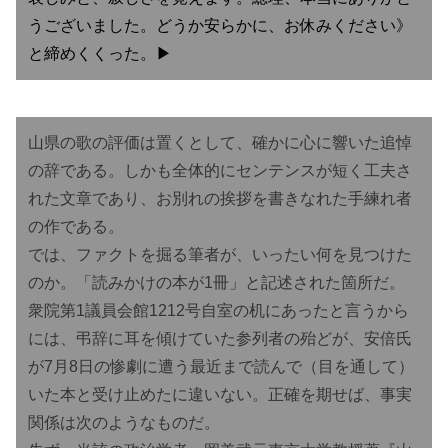
うございました。どうか安らかに、お休みください》
と締めくくった。▶︎
山県の歌の評価は置くとして、確かに心に響いた追悼
の辞である。しかも全体的にセンテンスが短く工夫さ
れた文章であり、お別れの挨拶を書きなれた手練れ者
の作である。
では、ファクトを掘る筆者が、いったい何を見つけた
のか。「読みかけの本が1冊」と記述された箇所だ。
衆院第1議員会館1212号自室の机にあったと言うから
には、弔辞に耳を傾けていた参列者の殆どが、安倍氏
が7月8日の惨劇に遭う最近まで読んで（目を通して）
いた本と受け止めたに違いない。正確を期せば、事実
関係は次のようなものだ。