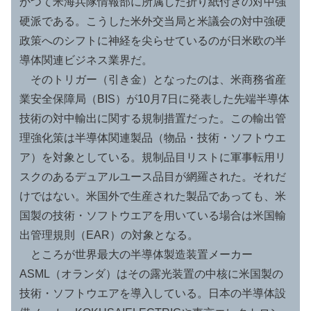
かつて米海兵隊情報部に所属した折り紙付きの対中強
硬派である。こうした米外交当局と米議会の対中強硬
政策へのシフトに神経を尖らせているのが日米欧の半
導体関連ビジネス業界だ。
そのトリガー（引き金）となったのは、米商務省産
業安全保障局（BIS）が10月7日に発表した先端半導体
技術の対中輸出に関する規制措置だった。この輸出管
理強化策は半導体関連製品（物品・技術・ソフトウエ
ア）を対象としている。規制品目リストに軍事転用リ
スクのあるデュアルユース品目が網羅された。それだ
けではない。米国外で生産された製品であっても、米
国製の技術・ソフトウエアを用いている場合は米国輸
出管理規則（EAR）の対象となる。
ところが世界最大の半導体製造装置メーカー
ASML（オランダ）はその露光装置の中核に米国製の
技術・ソフトウエアを導入している。日本の半導体設