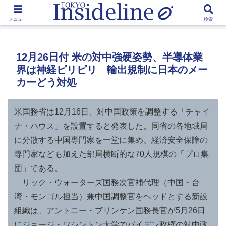
by Toshikawa Takao
メニュー
検索
12月26日付 米の対中強硬姿勢、半導体業
界は神経ピリピリ 輸出規制に日本のメー
カーどう対処
米国務省は12月16日、対中国政策を調整する「チャイ
ナ・ハウス」を設置すると発表した。同省の各地域局
に分散する中国専門家を一堂に集め、経済安全保障の
専門家なども加えた部局横断的な70人規模の「プロ集
団」である。
リック・ウォーターズ国務次官補代理（中国・台
湾・モンゴル担当）兼中国調整官をヘッドとする新設
組織は、アントニー・ブリンケン国務長官が5月26日
にジョージ・ワシントン大学でバイデン政権の対中政