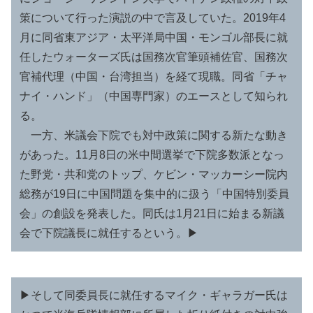
策について行った演説の中で言及していた。2019年4
月に同省東アジア・太平洋局中国・モンゴル部長に就
任したウォーターズ氏は国務次官筆頭補佐官、国務次
官補代理（中国・台湾担当）を経て現職。同省「チャ
ナイ・ハンド」（中国専門家）のエースとして知られ
る。
一方、米議会下院でも対中政策に関する新たな動き
があった。11月8日の米中間選挙で下院多数派となっ
た野党・共和党のトップ、ケビン・マッカーシー院内
総務が19日に中国問題を集中的に扱う「中国特別委員
会」の創設を発表した。同氏は1月21日に始まる新議
会で下院議長に就任するという。▶︎
▶︎そして同委員長に就任するマイク・ギャラガー氏は