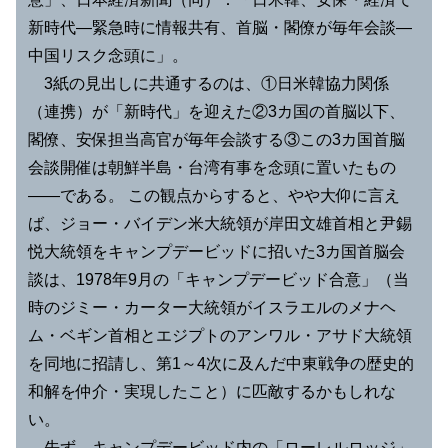
新時代―緊急時に情報共有、首脳・閣僚が毎年会談―
中国リスク念頭に」。
3紙の見出しに共通するのは、①日米韓協力関係
（連携）が「新時代」を迎えた②3カ国の首脳以下、
閣僚、安保担当高官が毎年会談する③この3カ国首脳
会談開催は朝鮮半島・台湾有事を念頭に置いたもの
――である。 この観点からすると、やや大仰に言え
ば、ジョー・バイデン米大統領が岸田文雄首相と尹錫
悦大統領をキャンプデービッドに招いた3カ国首脳会
談は、1978年9月の「キャンプデービッド合意」（当
時のジミー・カーター大統領がイスラエルのメナヘ
ム・ベギン首相とエジプトのアンワル・アサド大統領
を同地に招請し、第1～4次に及んだ中東戦争の歴史的
和解を仲介・実現したこと）に匹敵するかもしれな
い。
先ず、キャンプデービッド内の「ローレルロッジ」