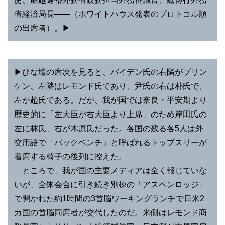
省経済局長――（ホワイトハウス発表のプロトコル順
の出席者）。▶︎
▶︎ひな壇の席次を見ると、バイデン氏の右隣がブリン
ケン、左隣はレモンド氏であり、尹氏の右は朴氏で、
左が趙氏である。だが、我が国では奈良・平安期より
歴史的に「左大臣が右大臣より上席」のため岸田氏の
左に林氏、右が木原氏だった。各国の残る各5人は外
交用語で「バックベンチ」と呼ばれるトップスリーが
着席する椅子の後列に控えた。
ところで、我が国の主要メディアは全く報じていな
いが、全体会合に引き続き別棟の「アスペンロッジ」
で開かれた約1時間の3首脳ワーキングランチで日米2
カ国の首脳同席者が交代したのだ。米側はレモンド商