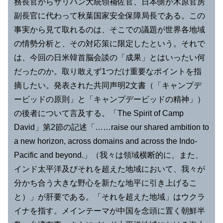
務長官からサリバン大統領補佐官、日本側が木原官房
副長官に代わって秋葉国家安全保障局長である。この
事実から見て取れるのは、そこでの議題が世界各地域
の情勢分析と、その対応策に限定したという。それで
は、今回の日米韓首脳会談の「成果」とはいったい何
だったのか。取り敢えず1つだけ重要なポイントを指
摘したい。発表された共同声明2文書（「キャンプデ
ービッドの原則」と「キャンプデービッドの精神」）
の後者について言及する。「The Spirit of Camp
David」第2節の記述「……raise our shared ambition to
a new horizon, across domains and across the Indo-
Pacific and beyond.」（我々は領域横断的に、また、
インド太平洋及びそれを超えた地域において、我々が
分かち合う大きな野心を新たな地平に引き上げるこ
と）」が肝要である。「それを超えた地域」はウクラ
イナを指す。メインテーマが中国を念頭に置く朝鮮半