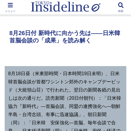
by Toshikawa Takao
メニュー
検索
8月26日付 新時代に向かう先は――日米韓
首脳会談の「成果」を読み解く
8月18日昼（米東部時間・日本時間19日未明）、日米
韓首脳会談が首都ワシントン郊外のキャンプデービッ
ド（大統領山荘）で行われた。翌日の新聞各紙の見出
しは次の通りだ。読売新聞（20日付朝刊）：「日米韓
協力『新時代』―首脳会談、同盟の連携強化へ―朝鮮
半島・台湾念頭、有事に迅速協議」、朝日新聞
（同）：「日米韓 安保強化―首脳、毎年会談で合
意」、日本経済新聞（同）：「日米韓、安保・経済で