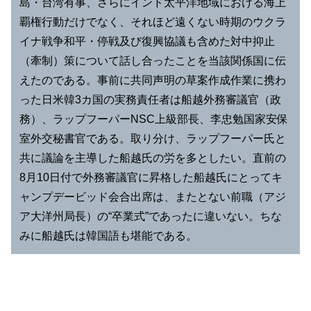
島・台湾有事、さらにインド太平洋地域における海上
覇権行動だけでなく、それほど遠くない時期のウクラ
イナ戦争和平・停戦及び復興協議も含めた対中抑止
（牽制）策について話し合ったことを当該関係国に伝
えたのである。事前に共同声明の草案作成作業に携わ
った日米韓3カ国の実務責任者は船越外務審議官（政
務）、ラップフーパーNSC上級部長、李忠勉国家安保
室外交秘書官である。取り分け、ラップフーパー氏と
共に議論を主導した船越氏の労を多としたい。直前の
8月10日付で外務審議官に昇格した船越氏にとってキ
ャンプデービッド会合出席は、またとない前職（アジ
ア大洋州局長）の“卒業式”であったに違いない。ちな
みに船越氏は韓国語も堪能である。