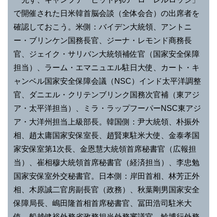
で開催された日米韓首脳会談（全体会合）の出席者を
確認しておこう。米側：バイデン大統領、アントニ
ー・ブリンケン国務長官、ジーナ・レモンド商務長
官、ジェイク・サリバン大統領補佐官（国家安全保障
担当）、ラーム・エマニュエル駐日大使、カート・キ
ャンベル国家安全保障会議（NSC）インド太平洋調整
官、ダニエル・クリテンブリンク国務次官補（東アジ
ア・太平洋担当）、ミラ・ラップフーパーNSC東アジ
ア・大洋州担当上級部長。韓国側：尹大統領、朴振外
相、趙太庸国家安保室長、趙賢東駐米大使、金泰孝国
家安保室第1次長、金恩慧大統領首席秘書官（広報担
当）、崔相穆大統領首席秘書官（経済担当）、李忠勉
国家安保室外交秘書官。日本側：岸田首相、林芳正外
相、木原誠二官房副長官（政務）、秋葉剛男国家安全
保障局長、嶋田隆首相首席秘書官、冨田浩司駐米大
使、船越健裕外務省政務担当外務審議官、鯰博行外務