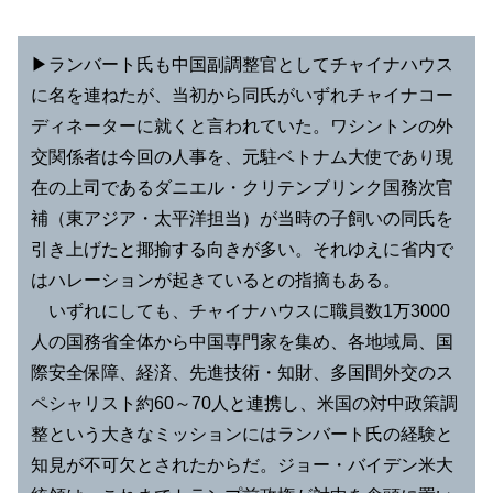
▶︎ランバート氏も中国副調整官としてチャイナハウス
に名を連ねたが、当初から同氏がいずれチャイナコー
ディネーターに就くと言われていた。ワシントンの外
交関係者は今回の人事を、元駐ベトナム大使であり現
在の上司であるダニエル・クリテンブリンク国務次官
補（東アジア・太平洋担当）が当時の子飼いの同氏を
引き上げたと揶揄する向きが多い。それゆえに省内で
はハレーションが起きているとの指摘もある。
いずれにしても、チャイナハウスに職員数1万3000
人の国務省全体から中国専門家を集め、各地域局、国
際安全保障、経済、先進技術・知財、多国間外交のス
ペシャリスト約60～70人と連携し、米国の対中政策調
整という大きなミッションにはランバート氏の経験と
知見が不可欠とされたからだ。ジョー・バイデン米大