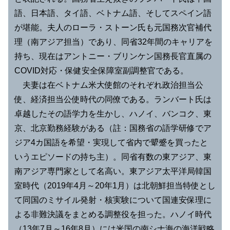
語、日本語、タイ語、ベトナム語、そしてスペイン語
が堪能。夫人のローラ・ストーン氏も元国務次官補代
理（南アジア担当）であり、同省32年間のキャリアを
持ち、現在はアントニー・ブリンケン国務長官直属の
COVID対応・保健安全保障室副調整官である。
夫妻は在ベトナム米大使館のそれぞれ政治担当公
使、経済担当公使時代の同僚である。ランバート氏は
卓越したその語学力を生かし、ハノイ、バンコク、東
京、北京勤務経験がある（註：国務省の語学研修でア
ジア4カ国語を希望・実現して省内で顰蹙を買ったと
いうエピソードの持ち主）。同省有数の東アジア、東
南アジア専門家として名高い。東アジア太平洋局韓国
室時代（2019年4月～20年1月）は北朝鮮担当特使とし
て同国のミサイル発射・核実験について国連安保理に
よる非難決議をまとめる調整役を担った。ハノイ時代
（13年7月～16年8月）には米国の南シナ海の海洋戦略