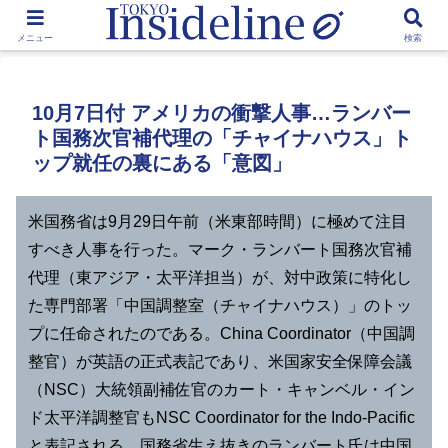
by Toshikawa Takao
メニュー
検索
10月7日付 アメリカの衝撃人事…ランバー
ト国務次官補代理の「チャイナハウス」ト
ップ就任の裏にある「意図」
米国務省は9月29日午前（米東部時間）に極めて注目
すべき人事を行った。マーク・ランバート国務次官補
代理（東アジア・太平洋担当）が、対中政策に特化し
た専門部署「中国調整室（チャイナハウス）」のトッ
プに任命されたのである。China Coordinator（中国調
整官）が英語の正式表記であり、米国家安全保障会議
（NSC）大統領副補佐官のカート・キャンベル・イン
ド太平洋調整官もNSC Coordinator for the Indo-Pacific
と表記される。国務省生え抜きのランバート氏は中国