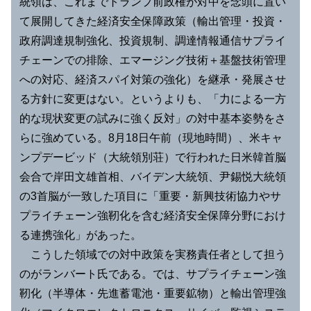
統領は、これまでトランプ前政権が対中を念頭に置い
て展開してきた経済安全保障政策（輸出管理・投資・
政府調達規制強化、投資規制、調達情報通信サプライ
チェーンでの排除、エマージング技術＋基盤技術管理
への対応、経済スパイ対策の強化）を継承・発展させ
る方針に変更はない。というよりも、「力による一方
的な現状変更の試みに強く反対」の対中基本姿勢をさ
らに強めている。8月18日午前（現地時間）、米キャ
ンプデービッド（大統領別荘）で行われた日米韓首脳
会合で岸田文雄首相、バイデン大統領、尹錫悦大統領
の3首脳が一致した項目に「重要・新興技術協力やサ
プライチェーン強靭化を含む経済安全保障分野におけ
る連携強化」があった。
こうした領域での対中政策を実務責任者として担う
のがランバート氏である。では、サプライチェーン強
靭化（半導体・先進蓄電池・重要鉱物）と輸出管理強