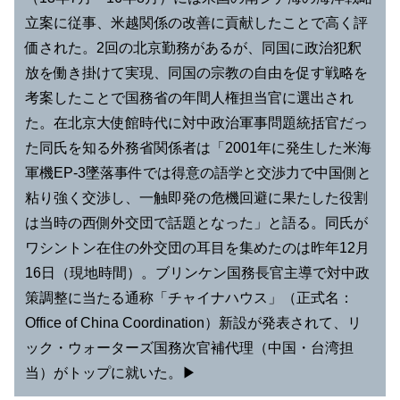
立案に従事、米越関係の改善に貢献したことで高く評
価された。2回の北京勤務があるが、同国に政治犯釈
放を働き掛けて実現、同国の宗教の自由を促す戦略を
考案したことで国務省の年間人権担当官に選出され
た。在北京大使館時代に対中政治軍事問題統括官だっ
た同氏を知る外務省関係者は「2001年に発生した米海
軍機EP-3墜落事件では得意の語学と交渉力で中国側と
粘り強く交渉し、一触即発の危機回避に果たした役割
は当時の西側外交団で話題となった」と語る。同氏が
ワシントン在住の外交団の耳目を集めたのは昨年12月
16日（現地時間）。ブリンケン国務長官主導で対中政
策調整に当たる通称「チャイナハウス」（正式名：
Office of China Coordination）新設が発表されて、リ
ック・ウォーターズ国務次官補代理（中国・台湾担
当）がトップに就いた。▶︎