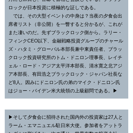
ロックが日本投資に積極的な証しである。
では、その大型イベントの中身は？当夜の夕食会出
席者リスト（非公開）を一瞥すると分かるが、これが
また凄いのだ。先ずブラックロック側から。ラリー・
フィンクCEO以下、金融戦略投資グループのチャール
ズ・ハタミ・グローバル本部長兼中東責任者、ブラッ
クロック投資研究所のトム・ドニロン理事長、レイチ
ェル・ロード・アジア太平洋本部長、清水寛之北アジ
ア本部長、有田浩之ブラックロック・ジャパン社長な
ど8人。因みにドニロン氏の弟のマイク・ドニロン氏
はジョー・バイデン米大統領の上級顧問である。▶︎
▶︎そして夕食会に招待された国内外の投資家は27人と
ラーム・エマニュエル駐日米大使。参加者をアットラ