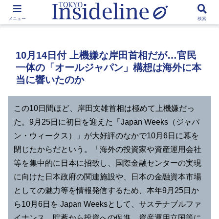
by Toshikawa Takao
メニュー
検索
10月14日付 上機嫌な岸田首相だが…官民
一体の「オールジャパン」構想は海外に本
当に響いたのか
この10日間ほど、岸田文雄首相は極めて上機嫌だっ
た。9月25日に初日を迎えた「Japan Weeks（ジャパ
ン・ウィークス）」が大好評のなかで10月6日に幕を
閉じたからだという。「海外の投資家や資産運用会社
等を集中的に日本に招致し、国際金融センターの実現
に向けた日本政府の関連施設や、日本の金融資本市場
としての魅力等を情報発信するため、本年9月25日か
ら10月6日を Japan Weeksとして、サステナブルファ
イナンス、貯蓄から投資への促進、資産運用立国等に