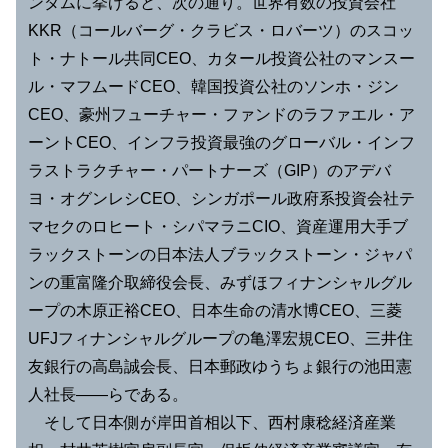
ンダムに挙げると、次の通り。世界有数の投資会社
KKR（コールバーグ・クラビス・ロバーツ）のスコッ
ト・ナトール共同CEO、カタール投資公社のマンスー
ル・マフムードCEO、韓国投資公社のソンホ・ジン
CEO、豪州フューチャー・ファンドのラファエル・ア
ーントCEO、インフラ投資最強のグローバル・インフ
ラストラクチャー・パートナーズ（GIP）のアデバ
ヨ・オグンレシCEO、シンガポール政府系投資会社テ
マセクのロヒート・シパマラニCIO、資産運用大手ブ
ラックストーンの日本法人ブラックストーン・ジャパ
ンの重富隆介取締役会長、みずほフィナンシャルグル
ープの木原正裕CEO、日本生命の清水博CEO、三菱
UFJフィナンシャルグループの亀澤宏規CEO、三井住
友銀行の高島誠会長、日本郵政ゆうちょ銀行の池田憲
人社長――らである。
そして日本側が岸田首相以下、西村康稔経済産業