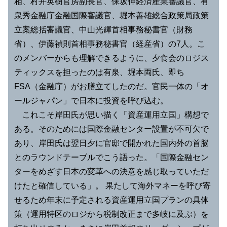
相、村井英樹官房副長官、保坂伸経済産業審議官、有
泉秀金融庁金融国際審議官、堀本善雄総合政策局政策
立案総括審議官、中山光輝首相事務秘書官（財務
省）、伊藤禎則首相事務秘書官（経産省）の7人。こ
のメンバーからも理解できるように、夕食会のロジス
ティックスを担ったのは有泉、堀本両氏、即ち
FSA（金融庁）がお膳立てしたのだ。官民一体の「オ
ールジャパン」で日本に投資を呼び込む。
これこそ岸田氏が思い描く「資産運用立国」構想で
ある。そのためには国際金融センター設置が不可欠で
あり、岸田氏は翌日夕に官邸で開かれた国内外の首脳
とのラウンドテーブルでこう語った。「国際金融セン
ターをめざす日本の変革への決意を感じ取っていただ
けたと確信している」。 果たして海外マネーを呼び寄
せるため年末に予定される資産運用立国プランの具体
策（運用特区のロジから税制改正まで多岐に及ぶ）を