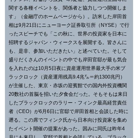
関する各種イベントを、関係者と協力しつつ開催しま
す」（金融庁のホームページから）。訪米した岸田首
相は9月21日にニューヨーク証券取引所（NYSE）で行
ったスピーチでも「この秋に、世界の投資家を日本に
招聘するジャパン・ウィークスを展開する。皆さんに
も、是非、参加いただきたい」と述べていた。そして
盛りだくさんのイベントの中でも岸田官邸が最も気合
を入れたのは10月5日夜に資産運用世界最大手の米ブ
ラックロック（資産運用残高9.4兆㌦＝約1300兆円）
が主催した、東京・赤坂の迎賓館での国内外投資機関
20数社の首脳を招いた夕食会だった。そもそもは来日
したブラックロックのラリー・フィンク最高経営責任
者（CEO）が6月6日に官邸で岸田首相と会談した時に
遡る。この席でフィンク氏から日本向け投資家を集め
たイベント開催の提案があった。因みに同氏は昨年4
月にも来日し、官邸で首相と会談している。ブラック