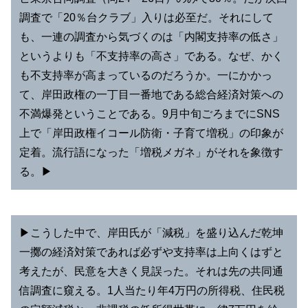
調査で「20％台クラブ」入りは必至だ。それにして
も、一連の調査から気づくのは「内閣支持率の低さ」
というよりも「不支持率の高さ」である。なぜ、かく
も不支持率が高まっているのだろうか。一にかかっ
て、岸田政権の一丁目一番地である総合経済対策への
不満爆発ということである。9月中旬ごろまでにSNS
上で「岸田政権イコール防衛・子育て増税」の印象が
定着。流行語になった「増税メガネ」がそれを象徴す
る。▶︎
▶︎こうした中で、岸田氏が「減税」を盛り込んだ乾坤
一擲の経済対策であれば必ずや支持率は上向くはずと
考えたが、民意を大きく見誤った。それは先の共同通
信調査に窺える。1人当たり年4万円の所得税、住民税