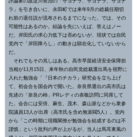
評論家の故淀川長治の「サヨナラ、サヨナラ、サヨナ
ラ」を引き合いに、永田町では来年9月の総裁任期切
れ前の退任説が流布されるまでになった。では、その
可能性はあるのか。結論を先にいえば、答えはノー
だ。岸田氏の求心力低下は否めないが、現状では自民
党内で「岸田降ろし」の動きは顕在化していないから
だ。
それでもその兆しはある。高市早苗経済安全保障担
当相が11月15日、来年秋の自民党総裁選出馬を視野に
入れた勉強会「『日本のチカラ』研究会を立ち上げ
て、初会合を国会内で開いた。奈良県選出の高市氏は
先述の「奈良の柿」PRレディの表敬訪問に同席して
た。会合には安倍、麻生、茂木、森山派などから衆参
院議員13人が出席（高市氏を含め無派閥5人）。党内
から「この時期に現職閣僚が勉強会を結成するのは不
謹慎」という批判の声が上がるが、当人は馬耳東風の