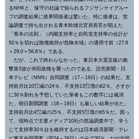
るNHKと、保守の社論で知られるフジサンケイグルー
プの調査結果に政界関係者は驚いた。特に後者は、世
論調査で持ち出される青木幹雄元官房長官が唱えた
「青木の法則」（内閣支持率と自民党支持率の合計が
50％を切れば政権維持が危険水域）の適用寸前（27.8
＋29.0＝56.8％）である。
だが、これで終わらなかった。東日本大震災級の衝
撃第3波が岸田政権を襲ったのである。読売新聞・日
本テレビ（NNN）合同調査（17～19日）の結果だ。支
持前月比10㌽減の24％、不支持13㌽増の62％。さすが
に30％割れを予想していた筆者もこの数字には魂消
た。朝日新聞調査（18～19日）も厳しい結果が出た。
支持前月比4㌽減の25％、不支持5㌽増の65％だ。因っ
て、現時点で主要メディア10社の世論調査中で、辛う
じて支持率30％台を維持するのは日本経済新聞・テレ
ビ東京合同調査（同24～26日）のみで30％。だが次回