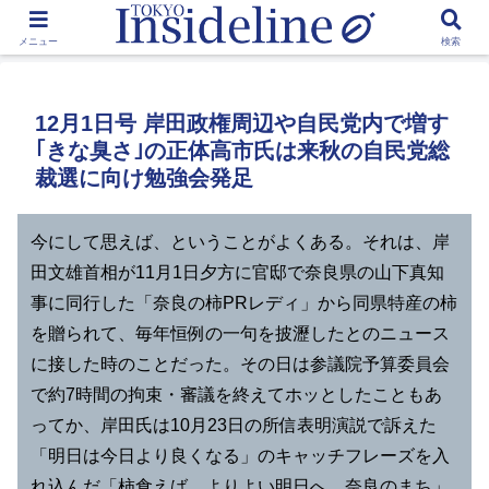
by Toshikawa Takao
メニュー
検索
12月1日号 岸田政権周辺や自民党内で増す
｢きな臭さ｣の正体高市氏は来秋の自民党総
裁選に向け勉強会発足
今にして思えば、ということがよくある。それは、岸
田文雄首相が11月1日夕方に官邸で奈良県の山下真知
事に同行した「奈良の柿PRレディ」から同県特産の柿
を贈られて、毎年恒例の一句を披瀝したとのニュース
に接した時のことだった。その日は参議院予算委員会
で約7時間の拘束・審議を終えてホッとしたこともあ
ってか、岸田氏は10月23日の所信表明演説で訴えた
「明日は今日より良くなる」のキャッチフレーズを入
れ込んだ「柿食えば よりよい明日へ 奈良のまち」