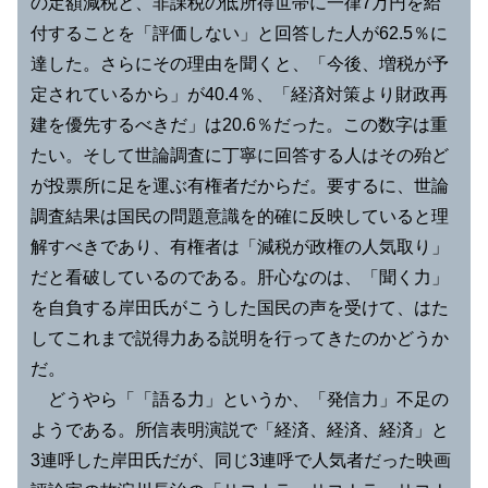
の定額減税と、非課税の低所得世帯に一律7万円を給
付することを「評価しない」と回答した人が62.5％に
達した。さらにその理由を聞くと、「今後、増税が予
定されているから」が40.4％、「経済対策より財政再
建を優先するべきだ」は20.6％だった。この数字は重
たい。そして世論調査に丁寧に回答する人はその殆ど
が投票所に足を運ぶ有権者だからだ。要するに、世論
調査結果は国民の問題意識を的確に反映していると理
解すべきであり、有権者は「減税が政権の人気取り」
だと看破しているのである。肝心なのは、「聞く力」
を自負する岸田氏がこうした国民の声を受けて、はた
してこれまで説得力ある説明を行ってきたのかどうか
だ。
どうやら「「語る力」というか、「発信力」不足の
ようである。所信表明演説で「経済、経済、経済」と
3連呼した岸田氏だが、同じ3連呼で人気者だった映画