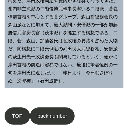
構えだ。岸田政権周辺や党内がきな臭くなってきた。
党内非主流派の二階俊博元幹事長率いる二階派、菅義
偉前首相を中心とする菅グループ、森山裕総務会長の
森山派などに加えて、最大派閥・安倍派の一部が加藤
勝信元官房長官（茂木派）を擁立する構想である。二
階、菅、森山、加藤各氏は菅政権の要路を占めた人物
だ。同構想に二階氏側近の武田良太元総務相、安倍派
の萩生田光一政調会長も関与しているという。確かに
岸田首相の前途は容易ではない。最後に筆者恒例の一
句を岸田氏に返したい。「昨日より 今日むさぼり
ぬ 次郎柿」（石田波郷）。
TOP
back number