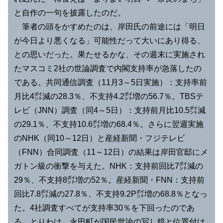
と自作の一句を披露したのだ。
筆者の頭をかすめたのは、岸田氏の前途には「明日
が今日より悪くなる」可能性だって大いにあり得る、
との思いだった。果たせるかな、その週末に実施され
たマスコミ2社の世論調査で内閣支持率が急落したの
である。共同通信調査（11月3～5日実施）：支持率前
月比4㌽減の28.3％、不支持4.2㌽増の56.7％。TBSテ
レビ（JNN）調査（同4～5日）：支持前月比10.5㌽減
の29.1％、不支持10.6㌽増の68.4％。さらに翌週実施
のNHK（同10～12日）と産経新聞・フジテレビ
（FNN）合同調査（11～12日）の結果は岸田官邸にメ
ガトン級の衝撃を与えた。NHK：支持前回比7㌽減の
29％、不支持8㌽増の52％。産経新聞・FNN：支持前
回比7.8㌽減の27.8％、不支持9.2P㌽増の68.8％となっ
た。4社調査すべてが支持率30％を下回ったのであ
る。とりわけ、永田町が国民世論の写し鏡と位置付け