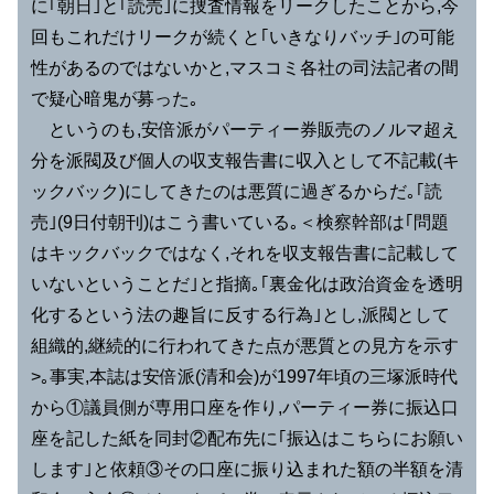
に｢朝日｣と｢読売｣に捜査情報をリークしたことから,今
回もこれだけリークが続くと｢いきなりバッチ｣の可能
性があるのではないかと,マスコミ各社の司法記者の間
で疑心暗鬼が募った｡
というのも,安倍派がパーティー券販売のノルマ超え
分を派閥及び個人の収支報告書に収入として不記載(キ
ックバック)にしてきたのは悪質に過ぎるからだ｡｢読
売｣(9日付朝刊)はこう書いている｡＜検察幹部は｢問題
はキックバックではなく,それを収支報告書に記載して
いないということだ｣と指摘｡｢裏金化は政治資金を透明
化するという法の趣旨に反する行為｣とし,派閥として
組織的,継続的に行われてきた点が悪質との見方を示す
>｡事実,本誌は安倍派(清和会)が1997年頃の三塚派時代
から①議員側が専用口座を作り,パーティー券に振込口
座を記した紙を同封②配布先に｢振込はこちらにお願い
します｣と依頼③その口座に振り込まれた額の半額を清