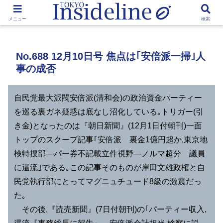
by Toshikawa Takao
メニュー
検索
No.688 12月10日号 焦点は｢安倍派一掃｣人
事の成否
自民党最大派閥安倍派(清和会)の政治資金パーティー
を巡る裏ガネ疑惑は底なし沼化している｡トリガー(引
き金)となったのは『朝日新聞』(12月1日付朝刊)一面
トップのスクープ記事｢安倍派 裏金1億円超か,東京地
検特捜部―パー券不記載立件視野―ノルマ超分 議員
に還流｣である｡この記事そのものが岸田文雄政権と自
民党執行部にとってマグニュチュード8級の激震だっ
た｡
その後,『読売新聞』(7日付朝刊)の｢パーティー収入,