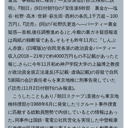
還流『事務総長に報告』―安倍派会計担当,検察に説
明｣,『朝日』(9日付朝刊)の｢安倍派6幹部 裏金か―塩
谷･松野･高木･世耕･萩生田･西村の各氏,1千万超～100
万円｣,『読売』(同)の｢松野氏更迭へ―パーティー裏金
疑惑―首相,後任調整進める｣と,今般の裏ガネ疑惑報道
は両紙の独断場である｡そもそも昨年11月に『しんぶ
ん赤旗』(日曜版)が自民党各派の政治資金パーティー
収入(2018～21年)で約4000万円もの不記載があったと
報じ,さらに今年11月初め神戸学院大学の上脇博之教授
が政治資金規正法違反(不記載･虚偽記載)の容疑で自民
5派閥の会計責任者らを東京地検に刑事告発していた
(｢読売｣11月2日付朝刊のみ報道)｡
こうしたこともあり,｢朝日スクープ｣直後から東京地
検特捜部が1988年6月に発覚したリクルート事件捜査
に匹敵する総動員態勢で内偵しているとの情報はあっ
た｡同事件は国鉄･電電公社民営化を実現した中曽根康