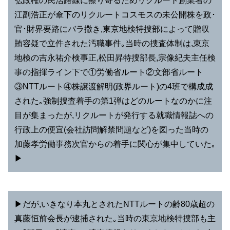
弘政権の民活路線に擦り寄るためリクルート創業者の
江副浩正が傘下のリクルートコスモスの未公開株を政･
官･財界要路にバラ撒き,東京地検特捜部によって贈収
賄容疑で立件された汚職事件｡当時の捜査体制は,東京
地検の吉永祐介検事正,松田昇特捜部長,宗像紀夫主任検
事の指揮ライン下で①労働省ルート②文部省ルート
③NTTルート④株譲渡解明(政界ルート)の4班で構成成
された｡強制捜査着手の第1弾はどのルートなのかに注
目が集まったが,リクルートが発行する就職情報誌への
行政上の便宜(会社訪問解禁問題など)を図った当時の
加藤孝労働事務次官からの着手に関心が集中していた｡
▶︎
▶︎だが,いきなり本丸とされたNTTルートの齢80歳超の
真藤恒前会長が逮捕された｡当時の東京地検特捜部も主