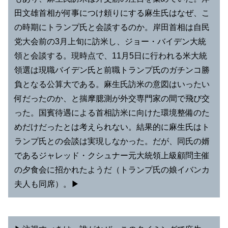
田文雄首相が何事につけ頼りにする麻生氏はなぜ、こ
の時期にトランプ氏と会談するのか。岸田首相は自民
党大会前の3月上旬に訪米し、ジョー・バイデン大統
領と会談する。現時点で、11月5日に行われる米大統
領選は現職バイデン氏と前職トランプ氏のガチンコ勝
負となる公算大である。麻生氏訪米の意図はいったい
何だったのか、と揣摩臆測が外交専門家の間で飛び交
った。国賓待遇による首相訪米に向けた環境整備のた
めだけだったとは考えられない。結果的に麻生氏はト
ランプ氏との会談は実現しなかった。だが、同氏の婿
であるジャレッド・クシュナー元大統領上級顧問主催
の夕食会に招かれたようだ（トランプ氏の娘イバンカ
夫人も同席）。▶︎