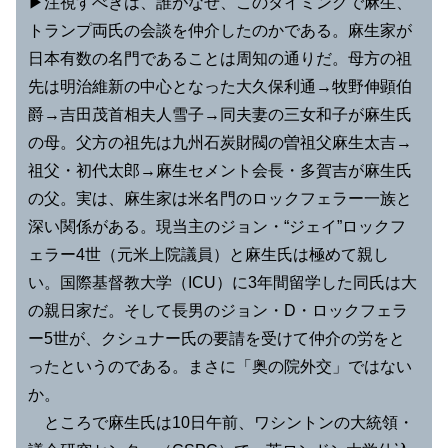
▶︎注視すべきは、誰がなぜ、このタイミングで麻生、
トランプ両氏の会談を仲介したのかである。麻生家が
日本有数の名門であることは周知の通りだ。母方の祖
先は明治維新の中心となった大久保利通→牧野伸顕伯
爵→吉田茂首相夫人雪子→同夫妻の三女和子が麻生氏
の母。父方の祖先は九州石炭財閥の曽祖父麻生太吉→
祖父・初代太郎→麻生セメント会長・多賀吉が麻生氏
の父。実は、麻生家は米名門のロックフェラー一族と
深い関係がある。現当主のジョン・“ジェイ”ロックフ
ェラー4世（元米上院議員）と麻生氏は極めて親し
い。国際基督教大学（ICU）に3年間留学した同氏は大
の親日家だ。そして長男のジョン・D・ロックフェラ
ー5世が、クシュナー氏の要請を受けて仲介の労をと
ったというのである。まさに「奥の院外交」ではない
か。
ところで麻生氏は10日午前、ワシントンの大統領・