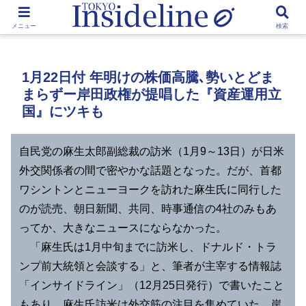
by Toshikawa Takao
メニュー
検索
1月22日付 年明けの株価高騰､勢いとどま
まらずー岸田政権が提唱した『資産運用立
国』にツキも
自民党の麻生太郎副総裁の訪米（1月9～13日）が日米
外交関係者の間で密やかな話題となった。だが、首都
ワシントンとニューヨークを訪れた麻生氏に同行した
のが読売、朝日新聞、共同、時事通信の4社のみもあ
ってか、大きなニュースにならなかった。
「麻生氏は1月中旬までに訪米し、ドナルド・トラ
ンプ前大統領と会談する」と、筆者が主宰する情報誌
「インサイドライン」（12月25日発行）で書いたこと
もあり、麻生氏訪米は外交筋の注目を集めていた。岸