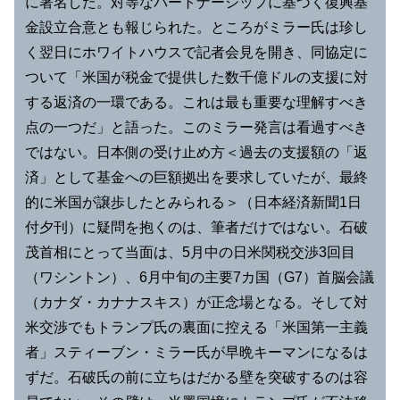
に署名した。対等なパートナーシップに基づく復興基
金設立合意とも報じられた。ところがミラー氏は珍し
く翌日にホワイトハウスで記者会見を開き、同協定に
ついて「米国が税金で提供した数千億ドルの支援に対
する返済の一環である。これは最も重要な理解すべき
点の一つだ」と語った。このミラー発言は看過すべき
ではない。日本側の受け止め方＜過去の支援額の「返
済」として基金への巨額拠出を要求していたが、最終
的に米国が譲歩したとみられる＞（日本経済新聞1日
付夕刊）に疑問を抱くのは、筆者だけではない。石破
茂首相にとって当面は、5月中の日米関税交渉3回目
（ワシントン）、6月中旬の主要7カ国（G7）首脳会議
（カナダ・カナナスキス）が正念場となる。そして対
米交渉でもトランプ氏の裏面に控える「米国第一主義
者」スティーブン・ミラー氏が早晩キーマンになるは
ずだ。石破氏の前に立ちはだかる壁を突破するのは容