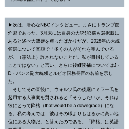
▶︎次は、肝心なNBCインタビュー。まさにトランプ節
炸裂であった。3月末には自身の大統領3選も選択肢に
あると述べ大顰蹙を買ったばかりだが、2028年の大統
領選について真顔で「多くの人がそれを望んでいる
が、（憲法上）許されないことだ。私が目指している
ことではない」と言い、さらに後継候補についてはJ・
D・バンス副大統領とルビオ国務長官の名前を示し
た。
そしてその直後に、ウォルツ氏の後継にミラー氏を
起用する人事案を質されると「そうしたいが、それは
彼にとって降格（that would be a downgrade）にな
る。私の考えでは、彼はその職よりもはるかに高い地
位にある人物だ」と答えたのである。「降格」は英語