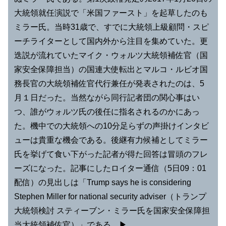
大統領就任演説で「米国ファースト」を起草したのも
ミラー氏。当時31歳で、すでに大統領上級顧問・スピ
ーチライターとして国内外から注目を集めていた。更
迭説が流れていたマイク・ウォルツ大統領補佐官（国
家安全保障担当）の国連大使転出とマルコ・ルビオ国
務長官の大統領補佐官代行兼任が発表されたのは、5
月１日だった。当然ながら同行記者団の関心事はい
つ、誰がウォルツ氏の後任に指名されるのかにあっ
た。機中での大統領への10分足らずの声掛けインタビ
ューは貴重な機会である。後継有力候補としてミラー
氏を挙げて食い下がった記者が得た回答は冒頭のフレ
ーズになった。記事にしたロイター通信（5日09：01
配信）の見出しは「Trump says he is considering
Stephen Miller for national security adviser（トランプ
大統領検討 スティーブン・ミラー氏を国家安全保障担
当大統領補佐官）」である。▶︎