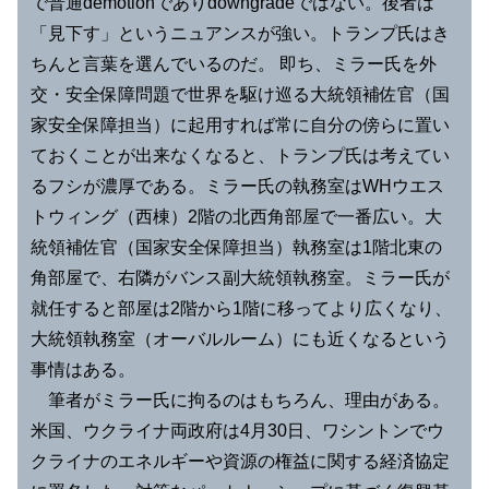
で普通demotionでありdowngradeではない。後者は
「見下す」というニュアンスが強い。トランプ氏はき
ちんと言葉を選んでいるのだ。 即ち、ミラー氏を外
交・安全保障問題で世界を駆け巡る大統領補佐官（国
家安全保障担当）に起用すれば常に自分の傍らに置い
ておくことが出来なくなると、トランプ氏は考えてい
るフシが濃厚である。ミラー氏の執務室はWHウエス
トウィング（西棟）2階の北西角部屋で一番広い。大
統領補佐官（国家安全保障担当）執務室は1階北東の
角部屋で、右隣がバンス副大統領執務室。ミラー氏が
就任すると部屋は2階から1階に移ってより広くなり、
大統領執務室（オーバルルーム）にも近くなるという
事情はある。
筆者がミラー氏に拘るのはもちろん、理由がある。
米国、ウクライナ両政府は4月30日、ワシントンでウ
クライナのエネルギーや資源の権益に関する経済協定