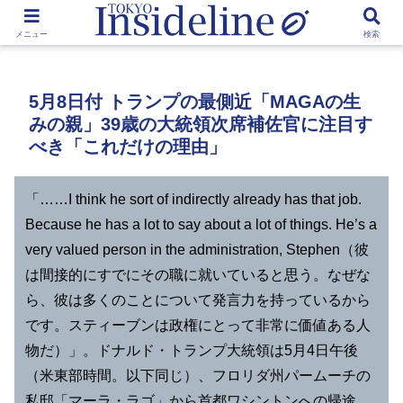
by Toshikawa Takao
メニュー
検索
5月8日付 トランプの最側近「MAGAの生
みの親」39歳の大統領次席補佐官に注目す
べき「これだけの理由」
「……I think he sort of indirectly already has that job.
Because he has a lot to say about a lot of things. He’s a
very valued person in the administration, Stephen（彼
は間接的にすでにその職に就いていると思う。なぜな
ら、彼は多くのことについて発言力を持っているから
です。スティーブンは政権にとって非常に価値ある人
物だ）」。ドナルド・トランプ大統領は5月4日午後
（米東部時間。以下同じ）、フロリダ州パームーチの
私邸「マーラ・ラゴ」から首都ワシントンへの帰途、