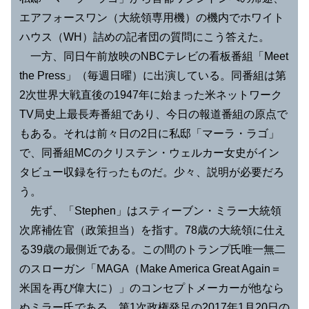
エアフォースワン（大統領専用機）の機内でホワイト
ハウス（WH）詰めの記者団の質問にこう答えた。
一方、同日午前放映のNBCテレビの看板番組「Meet
the Press」（毎週日曜）に出演している。同番組は第
2次世界大戦直後の1947年に始まった米ネットワーク
TV局史上最長寿番組であり、今日の報道番組の原点で
もある。それは前々日の2日に私邸「マーラ・ラゴ」
で、同番組MCのクリステン・ウェルカー女史がイン
タビュー収録を行ったものだ。少々、説明が必要だろ
う。
先ず、「Stephen」はスティーブン・ミラー大統領
次席補佐官（政策担当）を指す。78歳の大統領に仕え
る39歳の最側近である。この間のトランプ氏唯一無二
のスローガン「MAGA（Make America Great Again＝
米国を再び偉大に）」のコンセプトメーカーが他なら
ぬミラー氏である。第1次政権発足の2017年1月20日の