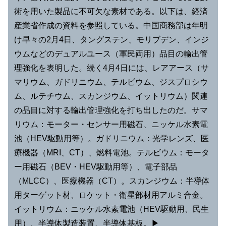
術を用いた製品に不可欠な素材である。以下は、経済
産業省作成の資料を参照している。中国商務部は年明
け早々の2月4日、タングステン、モリブデン、インジ
ウムなどのデュアルユース（軍民両用）品目の輸出管
理強化を表明した。続く4月4日には、レアアース（サ
マリウム、ガドリニウム、テルビウム、ジスプロシウ
ム、ルテチウム、スカンジウム、イットリウム）関連
の品目に対する輸出管理強化を打ち出したのだ。サマ
リウム：モーター・センサー用磁石、ニッケル水素電
池（HEV駆動用等）。ガドリニウム：光学レンズ、医
療機器（MRI、CT）、燃料電池。テルビウム：モータ
ー用磁石（BEV・HEV駆動用等）、電子部品
（MLCC）、医療機器（CT）。スカンジウム：半導体
用ターゲット材、ロケット・衛星部材用アルミ合金。
イットリウム：ニッケル水素電池（HEV駆動用、民生
用）、半導体製造装置、半導体基板。▶︎