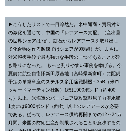
▶︎こうしたリストで一目瞭然だ。米中通商・貿易対立
の激化を通じて、中国の「レアアース支配」（産出量
の世界シェアは7割、鉱石からレアアースを取り出し
て化合物を作る製錬ではシェアが9割超）が、まさに
対米報復手段で最も強力な手段の一つであることが浮
き彫りになった。 もっと判りやすい事例を挙げる。今
夏前に航空自衛隊新田原基地（宮崎県新富町）に配備
予定の単発単座のステルス多用途戦闘機F-35B（米ロ
ッキードマーティン社製）1機に900ポンド（約400
㎏）以上、米海軍のバージニア級攻撃型原子力潜水艦
1隻には9000ポンド（約4t）以上のレアアースが必要
である。従って、レアアース供給再開までの12～24カ
月間、米国の防衛生産が制限されることを意味するの
だ。それほど中国によるレアアース対米輸出規制で米