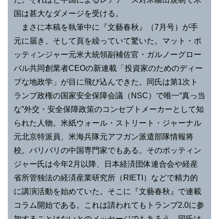
国は甚大なダメージを受ける。
まさに本稿を執筆中に『文藝春秋』（7月号）が手
元に届き、そして頁を繰っていて驚いた。マット・ポ
ッティンジャー元米大統領副補佐官・ガルノーグロー
バル共同創業者CEOの新連載「投資家のためのディー
プな地政学」が目に飛び込んできた。同氏は第1次ト
ランプ政権の国家安全保障会議（NSC）で唯一“真っ当
な”外交・安全保障政策のコンセプトメーカーとして知
られた人物。米紙ウォール・ストリート・ジャーナル
元北京特派員、米海兵隊元アフガン派遣部隊情報将
校。バリバリの中国専門家でもある。そのポッティン
ジャー氏は今年2月以降、日本経済団体連合会や経産
省所管独法の経済産業研究所（RIETI）などで精力的
に講演活動を始めていた。そこに『文藝春秋』で連載
コラム開始である。これは請われてもトランプ2.0に参
加することはないとのメッセージでもあろう。同氏は