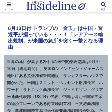
by Toshikawa Takao
メニュー
検索
6月13日付 トランプの「金玉」は中国・習
近平が握っている・・・！「レアアース輸
出規制」が米国の急所を突く一撃となる理
由
世界の耳目が集まる2回目の米中閣僚級協議は6月9～
10日（現地時間）、英国ロンドンのセントジェームズ
地区にある英外務省管轄施設、ランカスターハウスで
開かれた。米国はスコット・ベッセント財務長官、ハ
ワード・ラトニック商務長官、ジェイミソン・グリア
米通商代表部（USTR）代表、中国は習近平国家主席
の経済ブレーンである何立峰副首相、王文涛商務部
長、李成剛国際貿易担当代表兼商務副部長が出席した