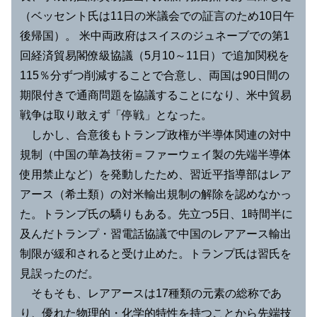
（ベッセント氏は11日の米議会での証言のため10日午
後帰国）。 米中両政府はスイスのジュネーブでの第1
回経済貿易閣僚級協議（5月10～11日）で追加関税を
115％分ずつ削減することで合意し、両国は90日間の
期限付きで通商問題を協議することになり、米中貿易
戦争は取り敢えず「停戦」となった。
しかし、合意後もトランプ政権が半導体関連の対中
規制（中国の華為技術＝ファーウェイ製の先端半導体
使用禁止など）を発動したため、習近平指導部はレア
アース（希土類）の対米輸出規制の解除を認めなかっ
た。トランプ氏の驕りもある。先立つ5日、1時間半に
及んだトランプ・習電話協議で中国のレアアース輸出
制限が緩和されると受け止めた。トランプ氏は習氏を
見誤ったのだ。
そもそも、レアアースは17種類の元素の総称であ
り、優れた物理的・化学的特性を持つことから先端技