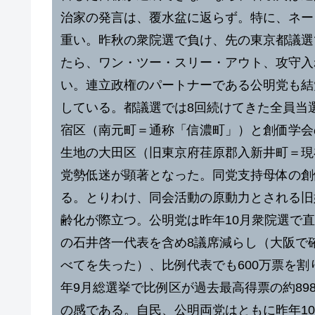
治家の発言は、覆水盆に返らず。特に、ネー
重い。昨秋の衆院選で負け、先の東京都議選
たら、ワン・ツー・スリー・アウト、攻守入
い。連立政権のパートナーである公明党も結
している。都議選では8回続けてきた全員当
宿区（南元町＝通称「信濃町」）と創価学会
生地の大田区（旧東京府荏原郡入新井町＝現
党勢低迷が顕著となった。同党支持母体の創
る。とりわけ、同会活動の原動力とされる旧
齢化が際立つ。公明党は昨年10月衆院選で
の石井啓一代表を含め8議席減らし（大阪で
べてを失った）、比例代表でも600万票を割り
年9月総選挙で比例区が過去最高得票の約89
の感である。自民、公明両党はともに昨年10