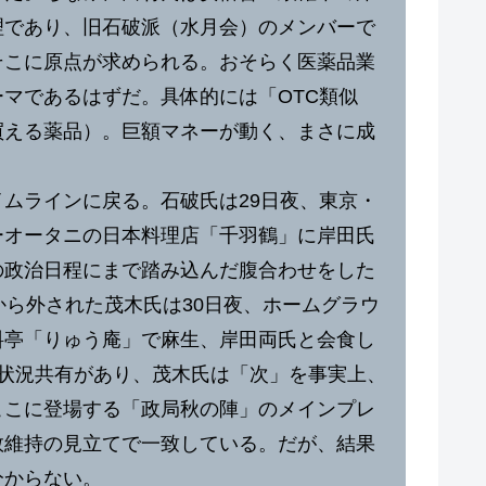
理であり、旧石破派（水月会）のメンバーで
そこに原点が求められる。おそらく医薬品業
マであるはずだ。具体的には「OTC類似
買える薬品）。巨額マネーが動く、まさに成
ムラインに戻る。石破氏は29日夜、東京・
ーオータニの日本料理店「千羽鶴」に岸田氏
の政治日程にまで踏み込んだ腹合わせをした
から外された茂木氏は30日夜、ホームグラウ
料亭「りゅう庵」で麻生、岸田両氏と会食し
の状況共有があり、茂木氏は「次」を事実上、
ここに登場する「政局秋の陣」のメインプレ
数維持の見立てで一致している。だが、結果
分からない。