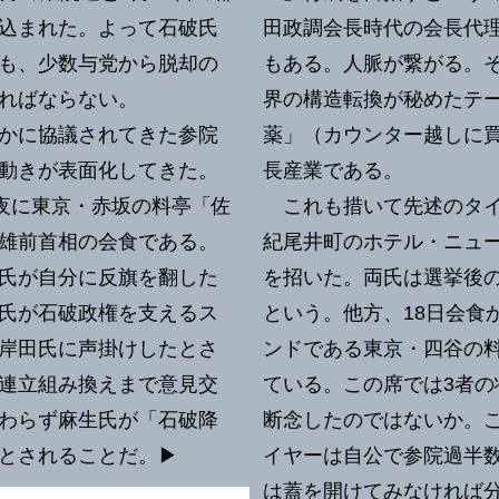
込まれた。よって石破氏
田政調会長時代の会長代
も、少数与党から脱却の
もある。人脈が繋がる。
ければならない。
界の構造転換が秘めたテー
かに協議されてきた参院
薬」（カウンター越しに
動きが表面化してきた。
長産業である。
日夜に東京・赤坂の料亭「佐
これも措いて先述のタイ
雄前首相の会食である。
紀尾井町のホテル・ニュ
氏が自分に反旗を翻した
を招いた。両氏は選挙後
氏が石破政権を支えるス
という。他方、18日会食
岸田氏に声掛けしたとさ
ンドである東京・四谷の
連立組み換えまで意見交
ている。この席では3者
わらず麻生氏が「石破降
断念したのではないか。
とされることだ。▶︎
イヤーは自公で参院過半
は蓋を開けてみなければ