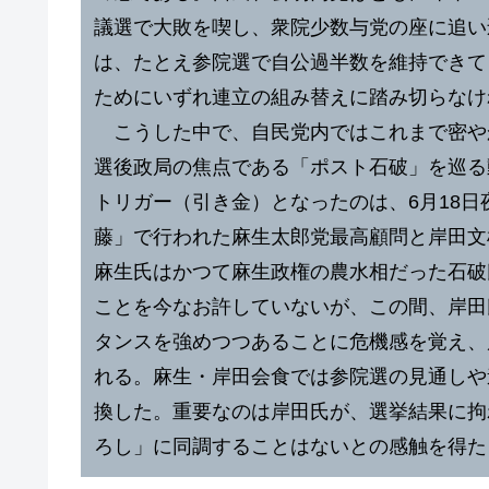
議選で大敗を喫し、衆院少数与党の座に追い
は、たとえ参院選で自公過半数を維持できて
ためにいずれ連立の組み替えに踏み切らな
こうした中で、自民党内ではこれまで密や
選後政局の焦点である「ポスト石破」を巡る
トリガー（引き金）となったのは、6月18
藤」で行われた麻生太郎党最高顧問と岸田文
麻生氏はかつて麻生政権の農水相だった石破
ことを今なお許していないが、この間、岸田
タンスを強めつつあることに危機感を覚え、
れる。麻生・岸田会食では参院選の見通しや
換した。重要なのは岸田氏が、選挙結果に拘
ろし」に同調することはないとの感触を得た