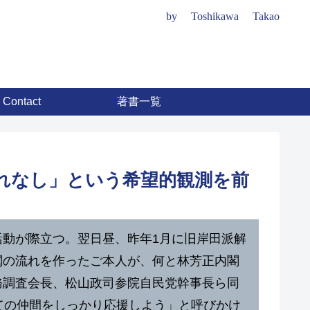
by Toshikawa Takao
Contact
著書一覧
割れなし」という希望的観測を前
活動が際立つ。翌日昼、昨年1月に旧岸田派解
閥の流れを作ったご本人が、何と林芳正内閣
務調査会長、松山政司参院自民党幹事長ら同
ての仲間をしっかり応援しよう」と呼びかけ