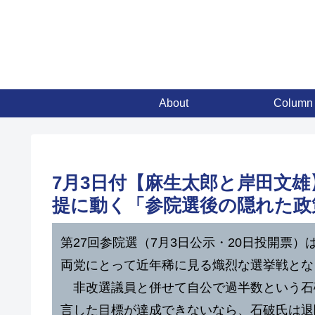
About
Column
7月3日付【麻生太郎と岸田文
提に動く「参院選後の隠れた政
第27回参院選（7月3日公示・20日投開票
両党にとって近年稀に見る熾烈な選挙戦と
非改選議員と併せて自公で過半数という石
言した目標が達成できないなら、石破氏は退