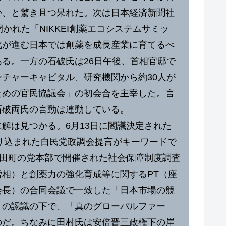
か、と驚き且つ呆れた。次は日本経済新聞社
かれた「NIKKEI創薬エコシステムサミッ
化が進む日本では創薬を成長産業に育てるべ
る。一方の石破氏は26日午後、首相官邸で
チャーキャピタル、研究機関から約30人が
ための官民協議会」の初会合を主宰した。言
石破両氏の言動は連動している。
解は見つかる。6月13日に閣議決定された
盛り込まれた自民党政調会提言がキーワードで
永田町の党本部で開催された社会保障制度調査
相）と創薬力の強化育成等に関するPT（座
会長）の合同会議で一致した「日本市場の競
」の認識の下で、「真のグローバルファー
のだ。ちなみに田村氏は安倍晋三政権下の岸