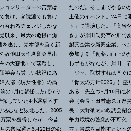
ションリーダーの言葉は
たのだ。そこまでやるの
で負け、参院選でも負け
主催のイベント。24日に開
れ替わるチェンジしかな
ト」で講演した。「高齢
党以来、最大の危機に瀕
き」が岸田氏発言の肝であ
選を逃し、党本部を置く新
製薬企業や新興企業、ベン
の故池田大作名誉会長出
参加する「創薬力向上の
在の大森北）で落選し、
わずもがなだが、岸田、
価学会も厳しい状況にあ
少々、取材すれば直ぐに
婦人部（現女性部）の高
「骨太の方針2025」に
直前の9月に就任したばかり
ある。先立つ5月19日に
確保していた4小選挙区す
会（会長・田村憲久元厚労
込むなど敗北した。2005
長・大野敬太郎政調会副
8万票を獲得したが、今昔
争力環境の強化が不可欠
月の衆院選と6月22日の都
マ」育成を目指すという