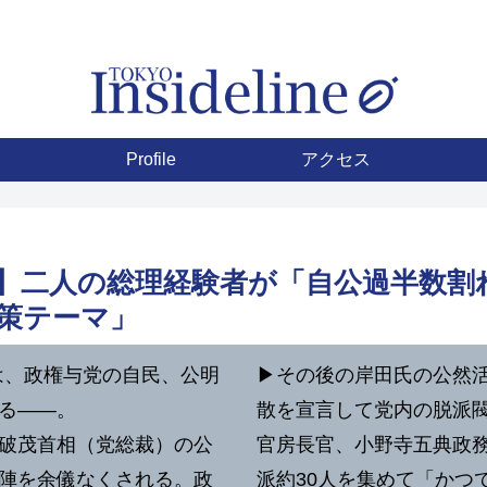
Profile
アクセス
雄】二人の総理経験者が「自公過半数
策テーマ」
）は、政権与党の自民、公明
▶︎その後の岸田氏の公然
なる――。
散を宣言して党内の脱派
破茂首相（党総裁）の公
官房長官、小野寺五典政
陣を余儀なくされる。政
派約30人を集めて「かつ