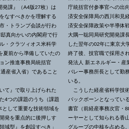
開発課』（A4版27枚）は
庁統括官付参事官への出
をなすべきかを理解する
済安全保障局の西川和見経
市・トランプ会談が行わ
済安全保障政策や半導体
官邸真向かいの内閣府で行
大隅一聡同局研究開発課
ル・クラツィオス米科学
した翌年の02年に東京大
談を夏前から準備していたの
終了後、技官職で採用され
ョン推進事務局統括官
発法人 新エネルギー・産
旧通産省入省）であること
バレー事務所長として勤
いる。
いて』で取り上げられた
こうした経産省科学技術
た4つの課題のうち（課題
バックボーンとなってい
本として重要な技術領域を
書官（前経産事務次官・8
開発を重点的に後押しす
ーヤーとして知られる香山
領域型』を創設すべき」
グループの中核を占める