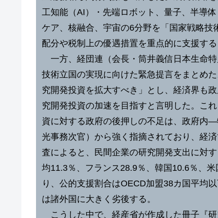
工知能（AI）・先端ロボット、量子、半導
ケア、核融合、宇宙の6分野を「国家戦略技
配分や税制上の優遇措置を重点的に支援す
一方、経団連（会長・筒井義信日本生命特別
技術立国の実現に向けた緊急提言をまとめた
究開発投資を拡大すべき」とし、経済界も政
究開発投資の加速を目指すと言明した。これ
資に対する政府の後押しの不足は、政府内―
光事務次官）から強く指摘されており、経済
査によると、民間企業の研究開発支出に対す
均11.3％、フランス28.9％、韓国10.6％、米
り、公的支援割合はOECD加盟38カ国平均
は諸外国に大きく劣後する。
こうした中で、経産省が作成した冊子『研