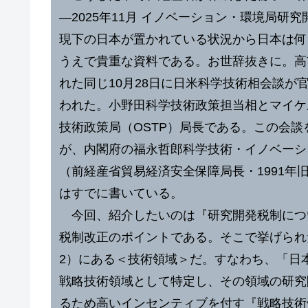
―2025年11月 イノベーション・環境局研究
現下の日本が置かれている状況から日本は何
うえで貴重な資料である。お世辞抜きに。高
れた同じ10月28日に日米科学技術相会談が
われた。小野田科学技術政策担当相とマイケ
技術政策局（OSTP）局長である。この会
が、内閣府の福永哲郎科学技術・イノベーシ
（前経産省貿易経済安全保障局長・1991年
はすでに書いている。
今回、紹介したいのは『研究開発税制につ
税制改正のポイントである。そこで挙げられ
2）にある＜技術領域＞だ。すなわち、「日
戦略技術領域として特定し、その領域の研究
るため高いインセンティブを付す『戦略技術