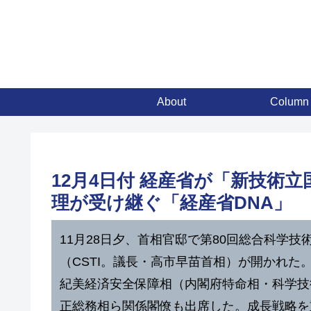
About
Column
12月4日付 経産省が「新技
理が受け継ぐ「経産省DNA」
11月28日夕、首相官邸で第80回総合科学
（CSTI。議長・高市早苗首相）が開かれた
紀美経済安全保障相（内閣府特命相・科学技
正総務相ら関係閣僚も出席した。成長戦略を