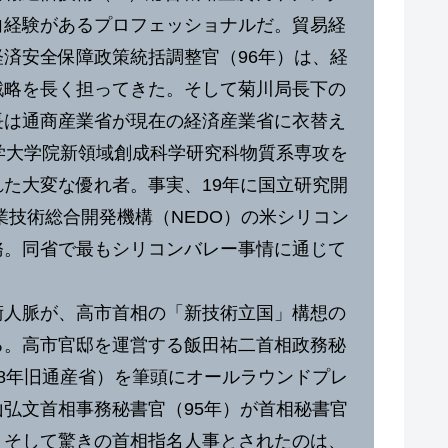
向経験があるプロフェッショナルだ。貿易経
済安全保障政策統括調整官（96年）は、経
戦略を長く担ってきた。そして菊川局長下の
長は通商産業省が現在の経済産業省に衣替え
学大学院新領域創成科学研究科物質系専攻を
た大変な優れ者。事実、19年に国立研究開
業技術総合開発機構（NEDO）の米シリコン
務。同省で最もシリコンバレー事情に通じて
人脈が、高市首相の「新技術立国」構想の
る。高市官邸を運営する飯田祐二首相政務秘
8年旧通産省）を筆頭にオールラウンドプレ
弘文首相事務秘書官（95年）が首相秘書官
。そして驚きの首相指名人事とされたのは、