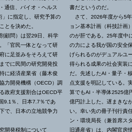
体・通信、バイオ・ヘルス
書だというのだ。
術」に指定し、研究予算の
さて、2026年度から5
ることを決めた。
ョン基本計画（科技計画
顧問）は翌29日、科学
のが肝である。25年度中
。「官民一体となって研
の力による我が国の安全
府に足並みをそろえて研
げられるのがデュアルユ
までに民間の研究開発投
得られる成果の社会実装
特に経済産業省（藤木俊
だ。先述したAI・量子・
協力開発機構（OECD）調
点支援を明記している。実
る政府支援割合はOECD平
算でもAI・半導体2525億
国9.1％、日本7.7％であ
億円計上した。遅まきなが
以下で、日本の立地競争力
い。幸い先の冊子刊行責
ン・環境局長（兼首席スタ
究開発税制について
旧通産省）は、内閣官房情