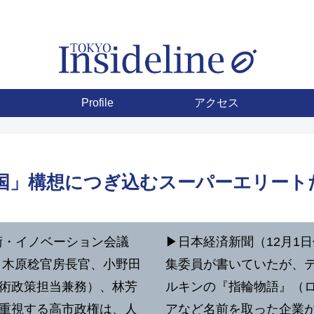
Profile
アクセス
術立国」構想につぎ込むスーパーエリー
技術・イノベーション会議
▶︎日本経済新聞（12月
。木原稔官房長官、小野田
集委員が書いていたが、テ
術政策担当兼務）、林芳
ルキンの『指輪物語』（
重視する高市政権は、人
アなど名前を取った企業