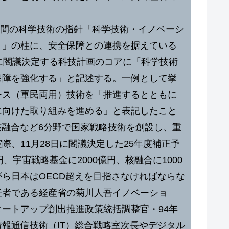
年間の科学技術の指針「科学技術・イノベーシ
）」の柱に、安全保障との連携を据えている
に閣議決定する科技計画のコアに「科学技術
保障を強化する」と記述する。一例として挙
ース（軍民両用）技術を「推進するとともに
に向けた取り組みを進める」と表記したこと
核融合など6分野で国家戦略技術を創設し、重
際、11月28日に閣議決定した25年度補正予
円、宇宙戦略基金に2000億円、核融合に1000
ら日本はOECD超えを目指さなければならな
任者である経産省の菊川人吾イノベーショ
ートアップ創出推進政策統括調整官・94年
報通信技術（IT）総合戦略室次長やデジタル