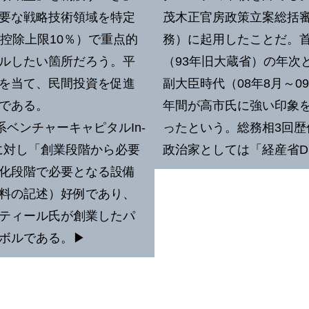
要な戦略技術領域を特定
茂木正官房政策立案総括審
控除上限10％）で重点的
務）に起用したことだ。
ルしたい箇所だろう。平
（93年旧大蔵省）の年次
を当て、民間投資を促進
副大臣時代（08年8月～
である。
年間が高市氏に強い印象
ベンチャーキャピタルIn-
ったという。総務相3回
プに対し「創業段階から必要
政治家としては「経産省D
化段階で必要となる設備
料の記述）好例であり、
ティール氏が創業したパ
ボルである。▶︎