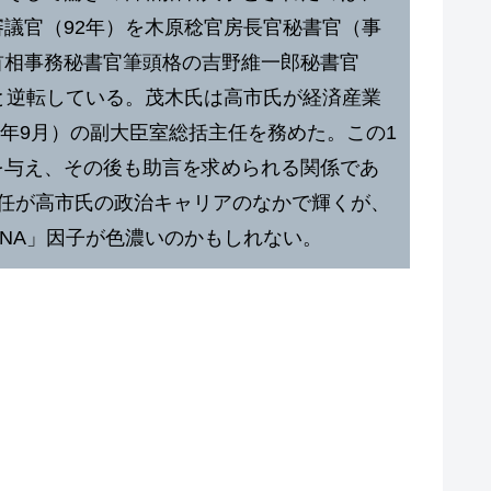
議官（92年）を木原稔官房長官秘書官（事
首相事務秘書官筆頭格の吉野維一郎秘書官
と逆転している。茂木氏は高市氏が経済産業
09年9月）の副大臣室総括主任を務めた。この1
を与え、その後も助言を求められる関係であ
歴任が高市氏の政治キャリアのなかで輝くが、
NA」因子が色濃いのかもしれない。