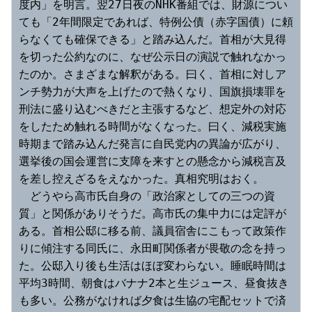
度内」を明言。翌27日夜のNHK番組では、財源につい
ても「2年間限定であれば、特例公債（赤字国債）に頼
らなくても確保できる」と踏み込んだ。首相が大見得
を切った公約なのに、なぜ公示日の演説で触れなかっ
たのか。さまざまな解釈がある。曰く、首相に対しア
ンチ勢力が大声を上げたので熱くなり、国旗損壊罪を
刑法に盛り込むべきだと主張するなど、想定外の対応
をしたため触れる時間がなくなった。曰く、減税実施
時期まで踏み込んだ発言に自民党内の異論が広がり、
選挙後の国会運営に支障を来すとの懸念から減税言及
を差し控えざるをえなかった。真相究明はおく。
　どうやら高市氏自身の「政治家としての三つの資
質」と関係がありそうだ。高市氏の集中力には定評が
ある。首相公邸に移る前、議員宿舎にこもって政策作
りに傾注する同氏に、永田町関係者が畏敬の念を持っ
た。公邸入り後も生活はほぼ変わらない。睡眠時間は
平均3時間、朝食はバナナ2本と生ジュース、昼食抜き
も多い。公務がなければ夕食は生協の宅配セットで済