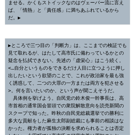
ませる。かくもストイックなのはヴェーバー流に言え
ば、「情熱」と「責任感」に満ちあふれているから
だ。▶︎
▶︎ところで三つ目の「判断力」は、ここまでの検証でも
見て取れるが、はたして高市氏に備わっているかとの
疑念を払拭できない。先述の「虚栄心」はこう続く。
<…自分というものをできるだけ人目に立つように押し
出したいという欲望のことで、これが政治家を最も強
く誘惑して、二つの大罪の一方または両方を犯させる
>。何を言いたいのか、という声が聞こえそうだ。
　具体例を挙げよう。自民党の鈴木俊一幹事長は、高
市首相の通常国会冒頭での衆院解散意向を読売新聞の
スクープで知った。昨秋の自民党総裁選挙での勝利に
多大な貢献をした麻生太郎副総裁にも事前の相談はな
かった。権力者が孤独の決断を求められることは否定