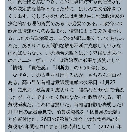
て、責任性と結びつき、この仕事に対する責任性が行
為の決定的な基準となった時に、はじめて政治家をつ
くり出す。そしてそのためには判断力―これは政治家の
決定的な心理的資質である―が必要である。…政治への
献身は情熱からのみ生まれ、情熱によってのみ培われ
る。…だから政治家は、自分の内部に巣くうごくありふ
れた、あまりにも人間的な敵を不断に克服していかな
ければならない。この場合の敵とはごく卑俗な虚栄心
のこと……>。ヴェーバーは政治家に必要な資質として
「情熱」「責任感」「判断力」の3つを挙げる。
　なぜ今、この古典を引用するのか。もちろん理由が
ある。高市早苗首相は衆議院選挙の公示日（1月27
日）に東京・秋葉原を皮切りに、福島など4か所で演説
したが、そこでまったく触れなかった政策がある。消
費税減税だ。これには驚いた。首相は解散を表明した1
月19日の記者会見で、消費税減税を「私自身の悲願」
と位置付けた。26日の7党首討論会では飲食料品の消
費税を2年間ゼロにする目標時期として「（2026）年