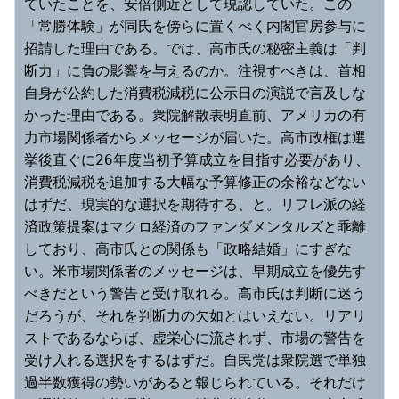
ていたことを、安倍側近として現認していた。この
「常勝体験」が同氏を傍らに置くべく内閣官房参与に
招請した理由である。では、高市氏の秘密主義は「判
断力」に負の影響を与えるのか。注視すべきは、首相
自身が公約した消費税減税に公示日の演説で言及しな
かった理由である。衆院解散表明直前、アメリカの有
力市場関係者からメッセージが届いた。高市政権は選
挙後直ぐに26年度当初予算成立を目指す必要があり、
消費税減税を追加する大幅な予算修正の余裕などない
はずだ、現実的な選択を期待する、と。リフレ派の経
済政策提案はマクロ経済のファンダメンタルズと乖離
しており、高市氏との関係も「政略結婚」にすぎな
い。米市場関係者のメッセージは、早期成立を優先す
べきだという警告と受け取れる。高市氏は判断に迷う
だろうが、それを判断力の欠如とはいえない。リアリ
ストであるならば、虚栄心に流されず、市場の警告を
受け入れる選択をするはずだ。自民党は衆院選で単独
過半数獲得の勢いがあると報じられている。それだけ