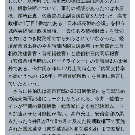
しない。永田町では高市氏の秘密主義は周知のとお
り。解散決断について、事前の相談があったのは木原
稔、尾崎正直、佐藤啓の正副官房長官3人だけだ。高市
政権の1丁目1番地である「日本成長戦略会議」を担う
城内実経済財政担当相、「責任ある積極財政」を仕切
る片山さつき財務相ですら知らされていなかった。経
済産業省出身の今井尚哉内閣官房参与（元安倍晋三首
相政務秘書官・首相補佐官）と佐伯耕三内閣広報官
（安倍首相当時のスピーチライター）の非議員2人は例
外である。今井氏が昨年12月上旬時点で「内閣支持率
が高いうちの（26年）年初冒頭解散」を首相に進言し
ていたという。
　さらに佐伯氏は高市官邸の23日解散意向を官邸詰め
の読売新聞記者にリークしたとされる。今井・佐伯ラ
インが早期の衆院解散・総選挙による短期決戦ムード
を加速させた可能性が高い。高市氏は、安倍官邸の黒
衣だった今井氏が7年8カ月に及んだ長期政権下で実施
された国政選挙（衆院選2回と参院選3回）まで差配し