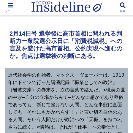
by Toshikawa Takao
メニュー
検索
2月14日号 選挙後に高市首相に問われる判
断力ー衆院選公示日に「消費税減税」への
言及を避けた高市首相。公約実現へ進むの
か。焦点は選挙後の判断にある。
近代社会学の創始者、マックス・ヴェーバーは、1919
年にドイツで行った講演記録『職業としての政治』
（岩波文庫）の巻末を、次の言葉で結んだ。<現実の世
の中が―自分の立場からみて―どんなに愚かであり卑俗
であっても、断じて挫けない人間。どんな事態に直面
しても「それにもかかわらず！」と言い切る自信のあ
る人間。そいう人間だけが政治への「天職」を持つ>。
さらに続く。<情熱は、それが「仕事」への奉仕とし