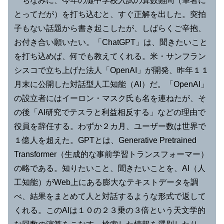
ちなみに、今年の灘中学校入試の算数難問（筆者に
とってだが）を打ち込むと、すぐ正解を出した。突拍
子もない話題から書き起こしたが、しばらくご辛抱、
お付き合い願いたい。「ChatGPT」は、聞きたいこと
を打ち込めば、何でも教えてくれる。米・サンフラン
シスコで立ち上げた法人「OpenAI」が開発、昨年１１
月末に公開した対話型人工知能（AI）だ。「OpenAI」
の設立者にはイーロン・マスク氏も名を連ねたが、そ
の後「AI研究でテスラと利益相反する」などの理由で
役員を辞任する。わずか２カ月、ユーザー数は世界で
１億人を超えた。GPTとは、Generative Pretrained
Transformer（生成的な事前学習トランスフォーマー）
の略である。知りたいこと、聞きたいことを、AI（人
工知能）がWeb上にある膨大なテキストデータを調
べ、結果をまとめて人と対話するような形式で返して
くれる。このAIは１０の２３乗の３倍という天文学的