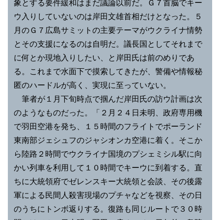
象とする要件緩和はまだ議論以前だ。Ｇ７首脳でキー
ウ入りしていないのは岸田文雄首相だけとなった。５
月のＧ７広島サミットの主要テーマがウクライナ情勢
とその支援になるのは自明だ。議長国としてそれまで
に何とか現地入りしたい、と岸田氏は前のめりであ
る。これまで水面下で摸索してきたが、警備や情報秘
匿のハードルが高く、実現に至っていない。
筆者が１月下旬時点で掴んだ岸田氏の訪ウ計画は次
のようなものだった。「２月２４日未明、政府専用機
で羽田空港を発ち、１５時間のフライトでポーランド
東南部ジェシュフのジャシオンカ空港に着く。そこか
ら陸路２時間でウクライナ国境のプシェミシル駅に向
かい列車を利用して１０時間でキーウに到着する。直
ちに大統領府でゼレンスキー大統領と会談、その後露
軍による民間人殺害現場のプチャなどを視察、その日
のうちにトンボ返りする。復路も同じルートで３０時