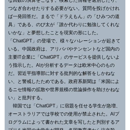
な回数の演算をこなす。検索した情報を選別したり、
つなぎ合わせたりする必要がない。質問を投げかけれ
ば一発回答だ。まるで「ドラえもん」の「ひみつの道
具」である、のび太が「誰か代わりに勉強してくれな
いかな」と夢想したことを現実の形にした。
「ChatGPT」の登場で、様々なハレーションが起きて
いる。中国政府は、アリババやテンセントなど国内の
主要IT企業に「ChatGPT」のサービスを提供しないよ
う指示した。AIが分析するデータは欧米中心のもの
だ。習近平指導部に対する批判的な解答をしかねな
い、と警戒したためである。政府系新聞は「米国によ
るニセ情報の拡散や世界規模の世論操作を助けかねな
い」と批判する。
韓国では「ChatGPT」に宿題を任せる学生が急増、
オーストラリアでは学校での使用が禁止された。AIプ
ログラムによって書かれた文章を写したと判別するア