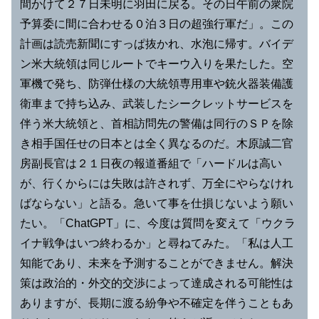
間かけて２７日未明に羽田に戻る。その日午前の衆院
予算委に間に合わせる０泊３日の超強行軍だ」。この
計画は読売新聞にすっぱ抜かれ、水泡に帰す。バイデ
ン米大統領は同じルートでキーウ入りを果たした。空
軍機で発ち、防弾仕様の大統領専用車や銃火器装備護
衛車まで持ち込み、武装したシークレットサービスを
伴う米大統領と、首相訪問先の警備は同行のＳＰを除
き相手国任せの日本とは全く異なるのだ。木原誠二官
房副長官は２１日夜の報道番組で「ハードルは高い
が、行くからには失敗は許されず、万全にやらなけれ
ばならない」と語る。急いて事を仕損じないよう願い
たい。「ChatGPT」に、今度は質問を変えて「ウクラ
イナ戦争はいつ終わるか」と尋ねてみた。「私は人工
知能であり、未来を予測することができません。解決
策は政治的・外交的交渉によって達成される可能性は
ありますが、長期に渡る紛争や不確定を伴うこともあ