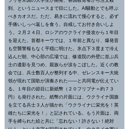
プリを米国の大学生が開発、各国教育者から注文殺
到、というニュースまで目にした。AI騒動とでも呼ぶ
べきカオスだ。ただ、易きに流れて慢心すると、必ず
手痛いしっぺ返しを食う。自戒してお付き合いしよ
う。２月２４日、ロシアのウクライナ侵攻から１年目
を迎えた。首都キーウでは、１年前と異なり、爆発音
も空襲警報もなく平穏に明けた。氷点下３度まで冷え
込んだ朝、中心部の広場では、修道院の外壁に並ぶ兵
士の遺影を見つめ、親族らが涙をこぼした。近くの教
会では、兵士数百人が整列する中、ゼレンスキー大統
領が現れて国歌が演奏された――と共同電が伝えてい
る。１年目の節目に新紙幣（２０フリブナ＝約７３
円）も発行された。紙幣の片面には、ウクライナ国旗
を立てる兵士３人が描かれ「ウクライナに栄光を！英
雄たちに栄光を！」と記されている。もう片面は、両
手を縛られた絵と共に「忘れない！許さない！絶対