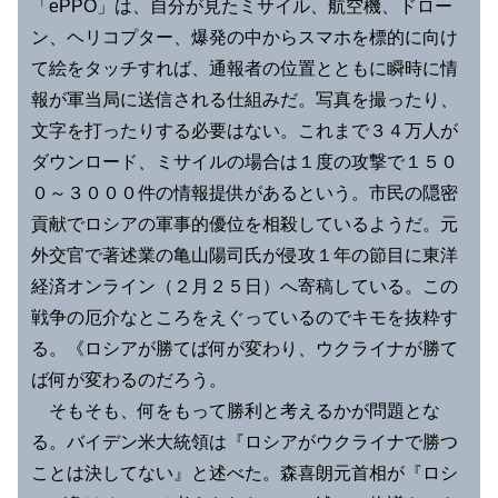
「ePPO」は、自分が見たミサイル、航空機、ドロー
ン、ヘリコプター、爆発の中からスマホを標的に向け
て絵をタッチすれば、通報者の位置とともに瞬時に情
報が軍当局に送信される仕組みだ。写真を撮ったり、
文字を打ったりする必要はない。これまで３４万人が
ダウンロード、ミサイルの場合は１度の攻撃で１５０
０～３０００件の情報提供があるという。市民の隠密
貢献でロシアの軍事的優位を相殺しているようだ。元
外交官で著述業の亀山陽司氏が侵攻１年の節目に東洋
経済オンライン（２月２５日）へ寄稿している。この
戦争の厄介なところをえぐっているのでキモを抜粋す
る。《ロシアが勝てば何が変わり、ウクライナが勝て
ば何が変わるのだろう。
そもそも、何をもって勝利と考えるかが問題とな
る。バイデン米大統領は『ロシアがウクライナで勝つ
ことは決してない』と述べた。森喜朗元首相が『ロシ