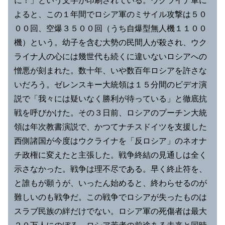
に！」という文字が印刷されている。ウクライナ軍に
よると、この１年間でロシア軍のミサイル攻撃は５０
００回、空爆３５００回（うち自爆型無人機１１００
機）という。幼子を含む大勢の民間人が殺され、ウク
ライナ人の心には幾世代も続くに違いないロシアへの
憎悪が刻まれた。数十年、いや数百年ロシアを許さな
いだろう。ゼレンスキー大統領は１５分間のビデオ演
説で「我々には疑いなく勝利が待っている」と徹底抗
戦を呼びかけた。その３日前、ロシアのプーチン大統
領は年次教書演説で、かつてナチスドイツを支援した
西側諸国が今度はウクライナを「反ロシア」のネオナ
チ政権に変えたと主張した。戦争終結の見通しは全く
示さなかった。戦争は理不尽である。早く終止符を、
と誰もが願うが、いったん始めると、終わらせるのが
難しいのも戦争だ。この戦争でロシアが失ったものは
スラブ民族の絆だけでない。ロシア軍の死傷者は最大