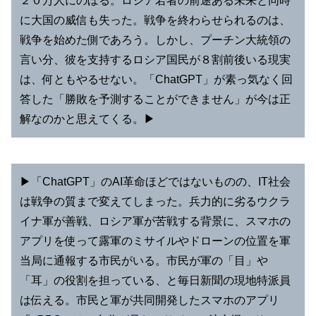
２０万人にのぼる。ロシア若者の前途ある未来と同時
に大国の威信も失った。戦争を終わらせられるのは、
戦争を始めた側であろう。しかし、プーチン大統領の
言い分、彼を支持するロシア国民が８割前後いる現実
は、何ともやるせない。「ChatGPT」が素っ気なく回
答した「勝敗を予測することができません」が今は正
解なのかと思えてくる。▶︎
▶︎「ChatGPT」のAI革命ほどではないものの、IT社会
は戦争の質まで変えてしまった。兵力的に劣るウクラ
イナ軍が善戦、ロシア軍が苦戦する背景に、スマホの
アプリを使って露軍のミサイルやドローンの位置を軍
当局に通報する市民がいる。市民が軍の「目」や
「耳」の役割を担っている、と毎日新聞の現地特派員
は伝える。市民と軍が共同開発したスマホのアプリ