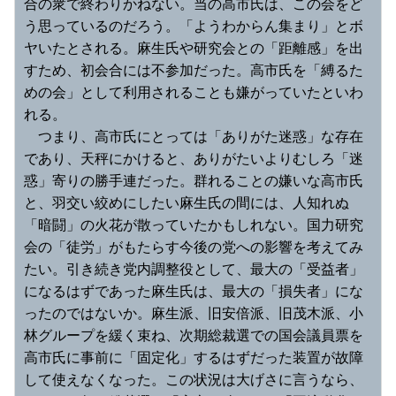
合の衆で終わりかねない。当の高市氏は、この会をど
う思っているのだろう。「ようわからん集まり」とボ
ヤいたとされる。麻生氏や研究会との「距離感」を出
すため、初会合には不参加だった。高市氏を「縛るた
めの会」として利用されることも嫌がっていたといわ
れる。
　つまり、高市氏にとっては「ありがた迷惑」な存在
であり、天秤にかけると、ありがたいよりむしろ「迷
惑」寄りの勝手連だった。群れることの嫌いな高市氏
と、羽交い絞めにしたい麻生氏の間には、人知れぬ
「暗闘」の火花が散っていたかもしれない。国力研究
会の「徒労」がもたらす今後の党への影響を考えてみ
たい。引き続き党内調整役として、最大の「受益者」
になるはずであった麻生氏は、最大の「損失者」にな
ったのではないか。麻生派、旧安倍派、旧茂木派、小
林グループを緩く束ね、次期総裁選での国会議員票を
高市氏に事前に「固定化」するはずだった装置が故障
して使えなくなった。この状況は大げさに言うなら、