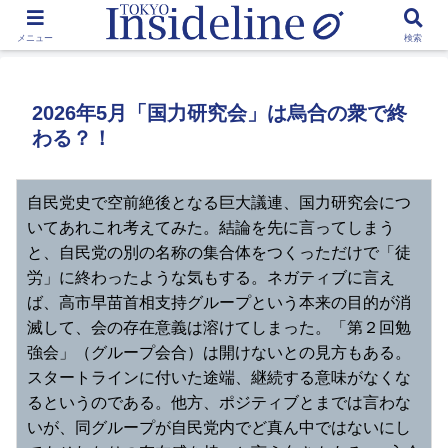
by Toshikawa Takao
メニュー
検索
2026年5月「国力研究会」は烏合の衆で終
わる？！
自民党史で空前絶後となる巨大議連、国力研究会につ
いてあれこれ考えてみた。結論を先に言ってしまう
と、自民党の別の名称の集合体をつくっただけで「徒
労」に終わったような気もする。ネガティブに言え
ば、高市早苗首相支持グループという本来の目的が消
滅して、会の存在意義は溶けてしまった。「第２回勉
強会」（グループ会合）は開けないとの見方もある。
スタートラインに付いた途端、継続する意味がなくな
るというのである。他方、ポジティブとまでは言わな
いが、同グループが自民党内でど真ん中ではないにし