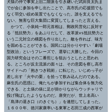
犬猿の仲で事実上旧二階派を引き継いだ武田良太氏ま
でが会に参加を申し出たことで、高市氏の応援団でも
なく羽交い絞め装置でもなくなった。誰を支えるでも
ない、無害な巨大集団に変質してしまったと言える。
　かつて、小泉純一郎元首相は、郵政民営化に反対す
る「抵抗勢力」をあぶりだして、改革派vs抵抗勢力と
いう二元対立の構図を作り出した。敵を作れば、味方
を固めることができる。国民には分かりやすい「劇場
型政治」というフレーズで、選挙に大勝した。今回の
国力研究会はその二番煎じを狙おうとしたと思われ
る。ところが反主流派の面々は、その意図を察し高市
サイドへの「抱きつき戦術」に転じた。いじめっ子が
差し出す「火中の栗」を拾って飲み込んだのである。
麻生氏の思惑に、俺たちが参加すれば集合体を無力化
できる、と土俵の俵に足が掛かりながらウッチャリで
投げ飛ばしたようなものだ。唐突だが、世上名高い
「島津の退き口（のきぐち）」を連想してしまった。
１６００年、徳川家康率いる東軍と石田三成の西軍が