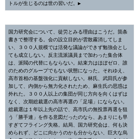
トルが生じるのは世の習いだ。▶︎
国力研究会について、徒労とみる理由はこうだ。箇条
書きで整理する。会の設立目的が雲散霧消してしま
い、３００人規模では活発な議論ができず勉強会とし
ても成立しない。反主流派議員まで加わった集合体
は、派閥の代替にもならない。結束力はほぼゼロ、誰
のためのグループでもない状態になった。それゆえ、
高市首相の基盤強化に貢献しない。林氏、武田氏が参
加して、内側から無力化されたため、麻生氏の思惑は
外れた。３００人以上の集団が同じ方向を向くはずは
なく、次期総裁選の高市再選の「足場」にならない。
総裁選は１年以上先の話で、高市氏の無投票再選を狙
う「勝手連」を作る意図だったのなら、あまりにも早
すぎてフライング失格。結局、国力研究会は、何も決
められず、どこに向かうのかも分からない、巨大な烏