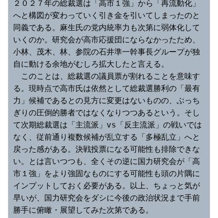
２０２７年の総裁選は「高市１強」から「再流動化」
へと構図が変わっていく引き金を引いてしまったのと
同義である。麻生氏の党内統率力も次第に弱体化して
いくのか。研究会が高市応援団にならなかったため、
小林、茂木、林、参院の石井準一幹事長グループが独
自に動ける余地がむしろ拡大したと言える。
　このことは、総裁選の議員票が割れることを意味す
る。現時点で高市氏は依然として総裁選勝利の「最有
力」候補であるとの見方に変更はないものの、ぶっち
ぎりの圧倒的勝者ではなくなりつつあるという。そし
て次期総裁選は「主流派」vs「反主流派」の戦いでは
なく、従前通り複数候補が乱立する「多極乱立」へと
戻った感がある。決戦投票になる可能性も排除できな
い。とは言いつつも、全くその逆に国力研究会が「高
市１強」をより強固なものにする可能性も頭の片隅に
インプットしておく必要がある。以上、ちょっと気が
早いが、国力研究会をダシに今後の政治状況まで手前
勝手に俯瞰・展望してみた次第である。 