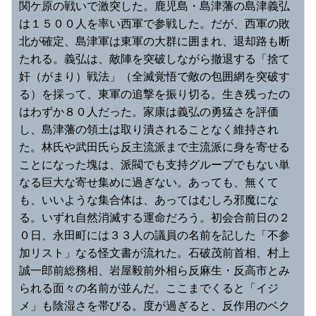
関ケ原の戦いで激突した。鹿児島・島津藩の島津義弘
は１５００人を率い西軍で参戦した。だが、西軍の敗
北が確定、島津軍は東軍の大群に囲まれ、退却路も断
たれる。義弘は、敵陣を突破しながら撤退する「捨て
奸（がまり）戦法」（全滅覚悟で敵の包囲網を突破す
る）を採って、東軍の追撃を振り切る。生き残ったの
はわずか８０人だった。家康は義弘の勇猛さを評価
し、島津藩の領土は取り潰されることなく維持され
た。林氏や武田氏ら反主流派まで主流派に身を寄せる
ことになった塊は、派閥でも支持グループでもない単
なる巨大な寄せ集めに過ぎない。あっても、無くて
も、いいような集合体は、あってはむしろ邪魔にな
る。いずれ自然消滅する運命だろう。初会合前日の２
０日、永田町には３３人の議員の名前を記した「不参
加リスト」なる怪文書が流れた。石破茂前首相、村上
誠一郎前総務相、岩屋毅前外相ら反麻生・反高市とみ
られる面々の名前が並んだ。ここまでくると「イジ
メ」も陰湿さを帯びる。度が過ぎると、反作用のベク