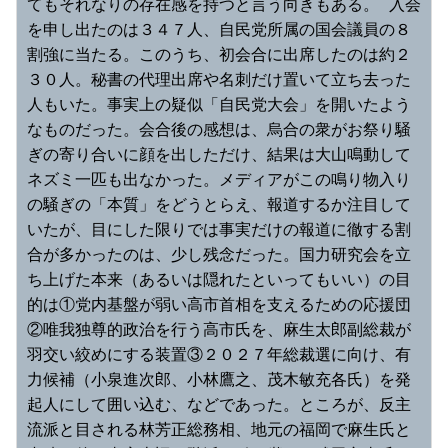
てもそれなりの存在感を持つと言う向きもある。 入会
を申し出たのは３４７人、自民党所属の国会議員の８
割強に当たる。このうち、初会合に出席したのは約２
３０人。秘書の代理出席や名刺だけ置いて立ち去った
人もいた。事実上の疑似「自民党大会」を開いたよう
なものだった。会合後の感想は、烏合の衆がお祭り騒
ぎの寄り合いに顔を出しただけ、結果は大山鳴動して
ネズミ一匹も出なかった。メディアがこの鳴り物入り
の騒ぎの「本質」をどうとらえ、報道するか注目して
いたが、目にした限りでは事実だけの報道に徹する割
合が多かったのは、少し残念だった。国力研究会を立
ち上げた本来（あるいは隠れたといってもいい）の目
的は①党内基盤が弱い高市首相を支えるための応援団
②唯我独尊的政治を行う高市氏を、麻生太郎副総裁が
羽交い絞めにする装置③２０２７年総裁選に向け、有
力候補（小泉進次郎、小林鷹之、茂木敏充各氏）を発
起人にして囲い込む、などであった。ところが、反主
流派と目される林芳正総務相、地元の福岡で麻生氏と